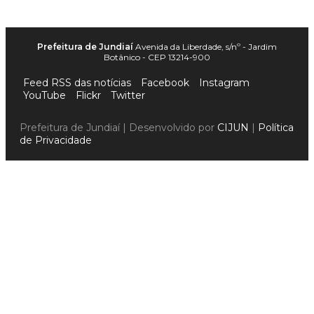
Prefeitura de Jundiaí
Avenida da Liberdade, s/nº - Jardim
Botânico - CEP 13214-900
Feed RSS das notícias
Facebook
Instagram
YouTube
Flickr
Twitter
Prefeitura de Jundiaí | Desenvolvido por
CIJUN
|
Política
de Privacidade