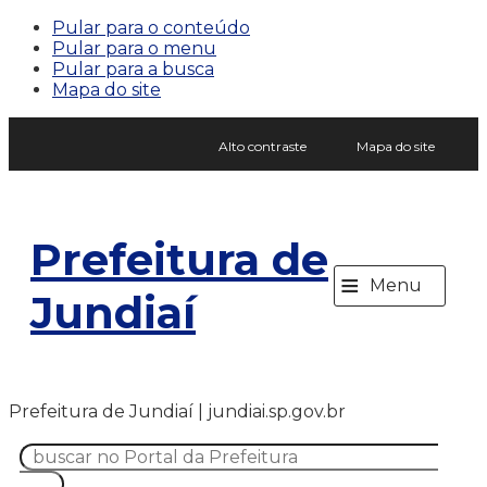
Pular para o conteúdo
Pular para o menu
Pular para a busca
Mapa do site
Alto contraste
Mapa do site
Prefeitura de
≡
Menu
Jundiaí
Prefeitura de Jundiaí | jundiai.sp.gov.br