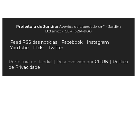
Prefeitura de Jundiaí
Avenida da Liberdade, s/nº - Jardim
Botânico - CEP 13214-900
Feed RSS das notícias
Facebook
Instagram
YouTube
Flickr
Twitter
Prefeitura de Jundiaí | Desenvolvido por
CIJUN
|
Política
de Privacidade