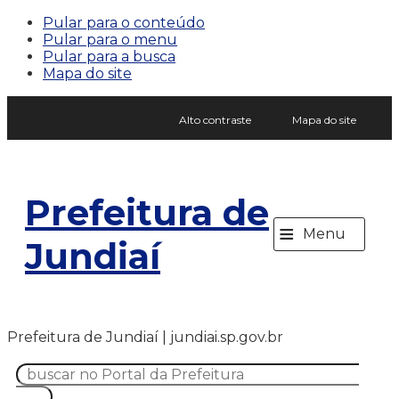
Pular para o conteúdo
Pular para o menu
Pular para a busca
Mapa do site
Alto contraste
Mapa do site
Prefeitura de
≡
Menu
Jundiaí
Prefeitura de Jundiaí | jundiai.sp.gov.br