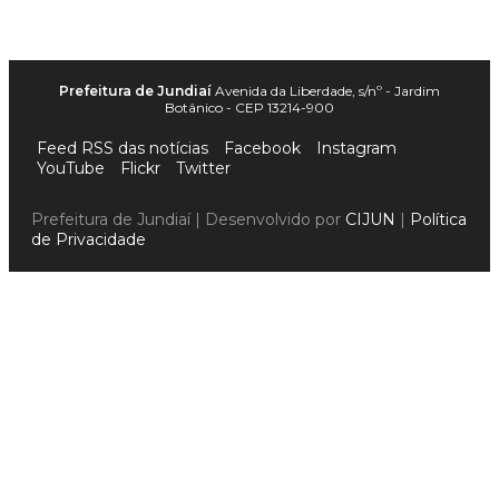
Prefeitura de Jundiaí
Avenida da Liberdade, s/nº - Jardim
Botânico - CEP 13214-900
Feed RSS das notícias
Facebook
Instagram
YouTube
Flickr
Twitter
Prefeitura de Jundiaí | Desenvolvido por
CIJUN
|
Política
de Privacidade