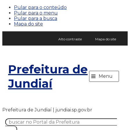
Pular para o conteúdo
Pular para o menu
Pular para a busca
Mapa do site
Alto contraste
Mapa do site
Prefeitura de
≡
Menu
Jundiaí
Prefeitura de Jundiaí | jundiai.sp.gov.br