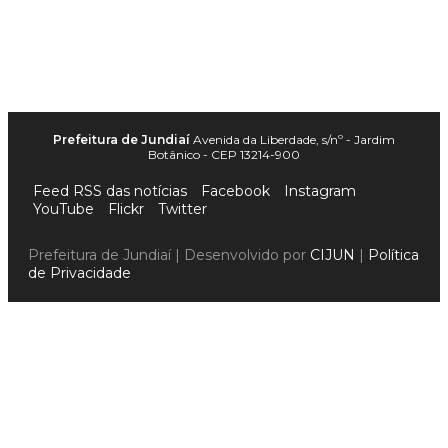
Prefeitura de Jundiaí
Avenida da Liberdade, s/nº - Jardim
Botânico - CEP 13214-900
Feed RSS das notícias
Facebook
Instagram
YouTube
Flickr
Twitter
Prefeitura de Jundiaí | Desenvolvido por
CIJUN
|
Política
de Privacidade