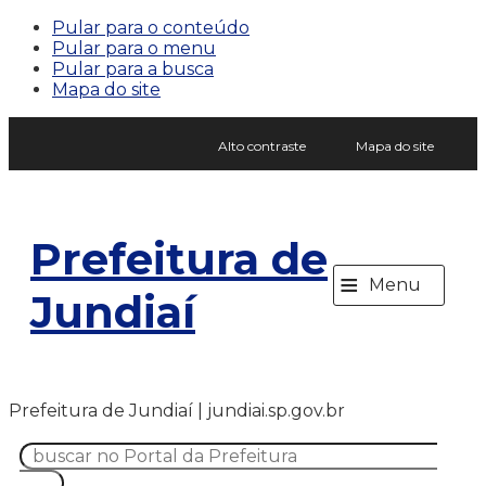
Pular para o conteúdo
Pular para o menu
Pular para a busca
Mapa do site
Alto contraste
Mapa do site
Prefeitura de
≡
Menu
Jundiaí
Prefeitura de Jundiaí | jundiai.sp.gov.br