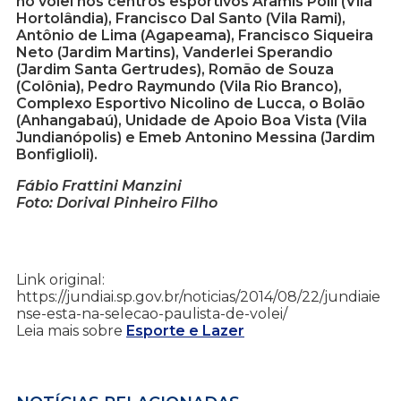
no vôlei nos centros esportivos Aramis Polli (Vila
Hortolândia), Francisco Dal Santo (Vila Rami),
Antônio de Lima (Agapeama), Francisco Siqueira
Neto (Jardim Martins), Vanderlei Sperandio
(Jardim Santa Gertrudes), Romão de Souza
(Colônia), Pedro Raymundo (Vila Rio Branco),
Complexo Esportivo Nicolino de Lucca, o Bolão
(Anhangabaú), Unidade de Apoio Boa Vista (Vila
Jundianópolis) e Emeb Antonino Messina (Jardim
Bonfiglioli).
Fábio Frattini Manzini
Foto: Dorival Pinheiro Filho
Link original:
https://jundiai.sp.gov.br/noticias/2014/08/22/jundiaie
nse-esta-na-selecao-paulista-de-volei/
Leia mais sobre
Esporte e Lazer