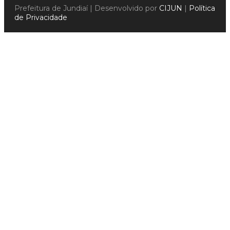
Prefeitura de Jundiaí | Desenvolvido por
CIJUN
|
Política
de Privacidade