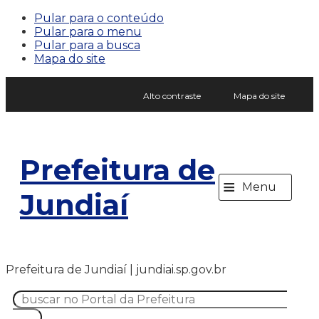
Pular para o conteúdo
Pular para o menu
Pular para a busca
Mapa do site
Alto contraste
Mapa do site
Prefeitura de
≡
Menu
Jundiaí
Prefeitura de Jundiaí | jundiai.sp.gov.br