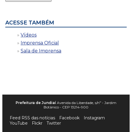
por
data
ACESSE TAMBÉM
Vídeos
Imprensa Oficial
Sala de Imprensa
Prefeitura de Jundiaí
Avenida da Liberdade, s/nº - Jardim
Botânico - CEP 13214-900
Feed RSS das notícias
Facebook
Instagram
YouTube
Flickr
Twitter