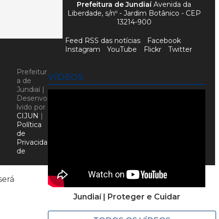
Prefeitura de Jundiaí
Avenida da
Liberdade, s/nº - Jardim Botânico - CEP
13214-900
Feed RSS das notícias
Facebook
Instagram
YouTube
Flickr
Twitter
Prefeitur
VÍDEOS
a de
Jundiaí |
Desenvo
lvido por
CIJUN
|
Política
de
Privacida
s
de
será
Jundiaí | Proteger e Cuidar