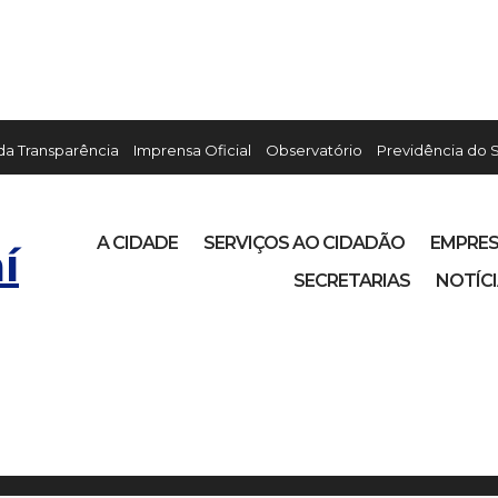
 da Transparência
Imprensa Oficial
Observatório
Previdência do 
A CIDADE
SERVIÇOS AO CIDADÃO
EMPRE
í
SECRETARIAS
NOTÍC