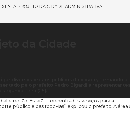
ESENTA PROJETO DA CIDADE ADMINISTRATIVA
jeto da Cidade
brigar diversos órgãos públicos da cidade, formando a
esentado pelo prefeito Pedro Bigardi a representante
 segunda-feira (25).
iaí e região. Estarão concentrados serviços para a
rte público e das rodovias”, explicou o prefeito. A área 