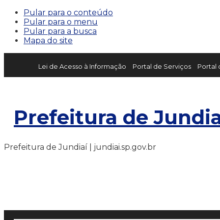
Pular para o conteúdo
Pular para o menu
Pular para a busca
Mapa do site
Lei de Acesso à Informação
Portal de Serviços
Portal
Prefeitura de Jundia
Prefeitura de Jundiaí | jundiai.sp.gov.br