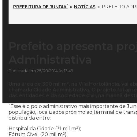
PREFEITURA DE JUNDIAÍ
»
NOTÍCIAS
»
PREFEITO APR
Prefeito apresenta pro
Administrativa
Publicada em 25/08/2014 às 13:49
Uma área de 300 mil m², na Vila Hortolândia, vai a
chamada Cidade Administrativa. O projeto foi apr
das entidades e da sociedade civil, na manhã desta
“Esse é o polo administrativo mais importante de Jund
população, localizados próximo ao terminal de transpo
distribuída entre:
Hospital da Cidade (31 mil m²);
Fórum Cível (20 mil m²);