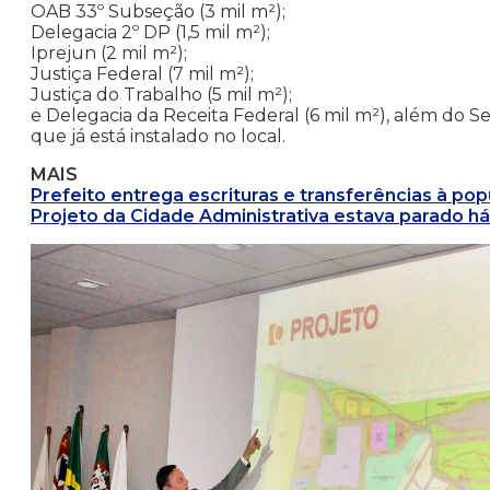
OAB 33º Subseção (3 mil m²);
Delegacia 2º DP (1,5 mil m²);
Iprejun (2 mil m²);
Justiça Federal (7 mil m²);
Justiça do Trabalho (5 mil m²);
e Delegacia da Receita Federal (6 mil m²), além do Se
que já está instalado no local.
MAIS
Prefeito entrega escrituras e transferências à po
Projeto da Cidade Administrativa estava parado h