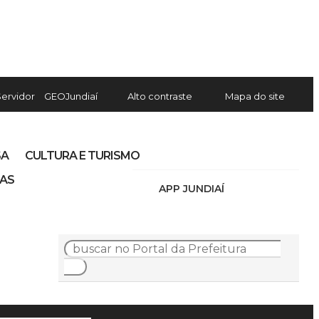
Servidor
GEOJundiaí
Alto contraste
Mapa do site
SA
CULTURA E TURISMO
IAS
APP JUNDIAÍ