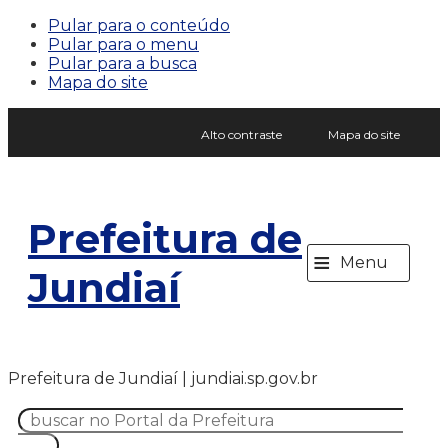
Pular para o conteúdo
Pular para o menu
Pular para a busca
Mapa do site
Alto contraste
Mapa do site
Prefeitura de
≡
Menu
Jundiaí
Prefeitura de Jundiaí | jundiai.sp.gov.br