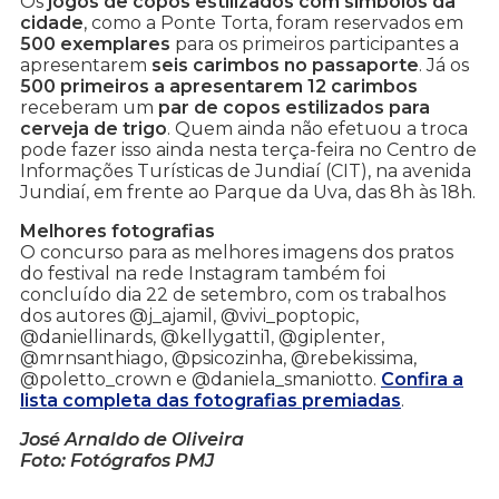
Os
jogos de copos estilizados com símbolos da
cidade
, como a Ponte Torta, foram reservados em
500 exemplares
para os primeiros participantes a
apresentarem
seis carimbos no passaporte
. Já os
500 primeiros a apresentarem 12 carimbos
receberam um
par de copos estilizados para
cerveja de trigo
. Quem ainda não efetuou a troca
pode fazer isso ainda nesta terça-feira no Centro de
Informações Turísticas de Jundiaí (CIT), na avenida
Jundiaí, em frente ao Parque da Uva, das 8h às 18h.
Melhores fotografias
O concurso para as melhores imagens dos pratos
do festival na rede Instagram também foi
concluído dia 22 de setembro, com os trabalhos
dos autores @j_ajamil, @vivi_poptopic,
@daniellinards, @kellygatti1, @giplenter,
@mrnsanthiago, @psicozinha, @rebekissima,
@poletto_crown e @daniela_smaniotto.
Confira a
lista completa das fotografias premiadas
.
José Arnaldo de Oliveira
Foto: Fotógrafos PMJ