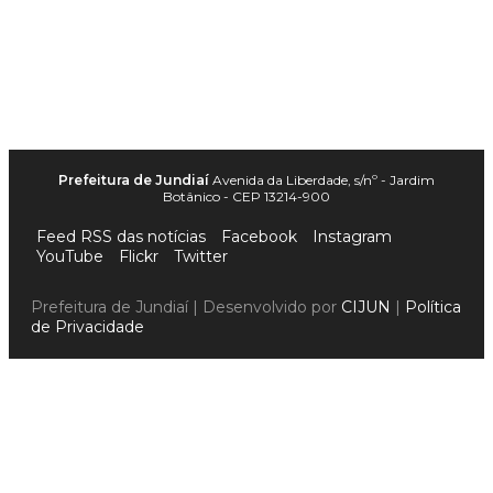
Prefeitura de Jundiaí
Avenida da Liberdade, s/nº - Jardim
Botânico - CEP 13214-900
Feed RSS das notícias
Facebook
Instagram
YouTube
Flickr
Twitter
Prefeitura de Jundiaí | Desenvolvido por
CIJUN
|
Política
de Privacidade