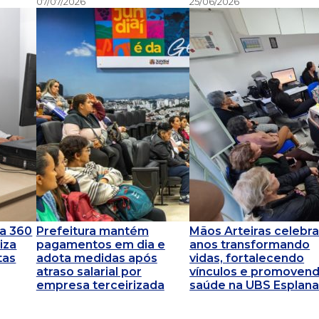
07/07/2026
25/06/2026
za 360
Prefeitura mantém
Mãos Arteiras celebra
iza
pagamentos em dia e
anos transformando
tas
adota medidas após
vidas, fortalecendo
atraso salarial por
vínculos e promoven
empresa terceirizada
saúde na UBS Esplan