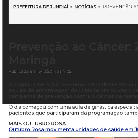
PREFEITURA DE JUNDIAÍ
»
NOTÍCIAS
»
PREVENÇÃO AO
Prevenção ao Câncer:
Maringá
Publicada em 13/10/2014 às 17:02
A segunda-feira (13) teve uma rotina diferente na 
equipe de enfermagem da unidade promoveu dive
campanha de prevenção contra o câncer de mama
O dia começou com uma aula de ginástica especial: a
pacientes que participaram da programação tam
MAIS OUTUBRO ROSA
Outubro Rosa movimenta unidades de saúde em J