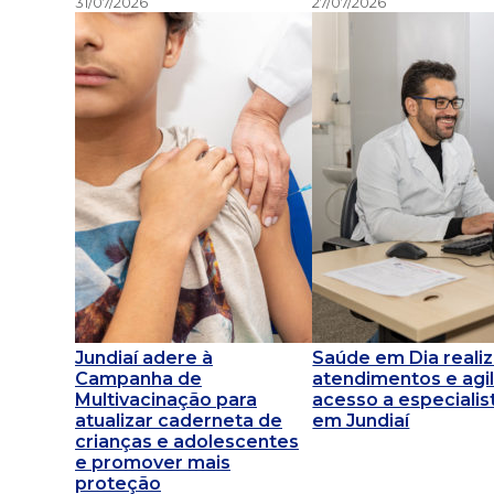
31/07/2026
27/07/2026
Jundiaí adere à
Saúde em Dia reali
Campanha de
atendimentos e agil
Multivacinação para
acesso a especialis
atualizar caderneta de
em Jundiaí
crianças e adolescentes
e promover mais
proteção