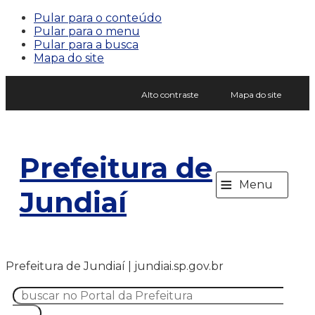
Pular para o conteúdo
Pular para o menu
Pular para a busca
Mapa do site
Alto contraste
Mapa do site
Prefeitura de
≡
Menu
Jundiaí
Prefeitura de Jundiaí | jundiai.sp.gov.br