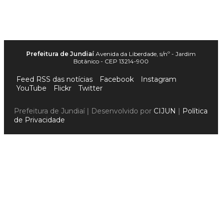
Prefeitura de Jundiaí
Avenida da Liberdade, s/nº - Jardim
Botânico - CEP 13214-900
Feed RSS das notícias
Facebook
Instagram
YouTube
Flickr
Twitter
Prefeitura de Jundiaí | Desenvolvido por
CIJUN
|
Política
de Privacidade