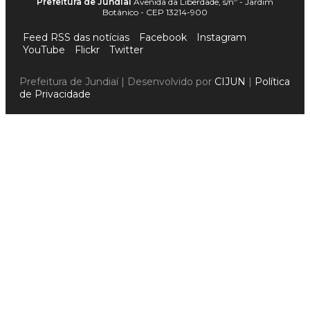
Prefeitura de Jundiaí
Avenida da Liberdade, s/nº - Jardim
Botânico - CEP 13214-900
Feed RSS das notícias
Facebook
Instagram
YouTube
Flickr
Twitter
Prefeitura de Jundiaí | Desenvolvido por
CIJUN
|
Política
de Privacidade