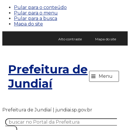
Pular para o conteúdo
Pular para o menu
Pular para a busca
Mapa do site
Alto contraste
Mapa do site
Prefeitura de
≡
Menu
Jundiaí
Prefeitura de Jundiaí | jundiai.sp.gov.br