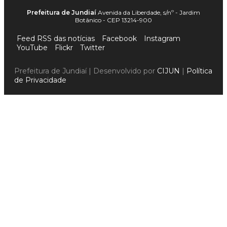
Prefeitura de Jundiaí
Avenida da Liberdade, s/nº - Jardim
Botânico - CEP 13214-900
Feed RSS das notícias
Facebook
Instagram
YouTube
Flickr
Twitter
Prefeitura de Jundiaí | Desenvolvido por
CIJUN
|
Política
de Privacidade