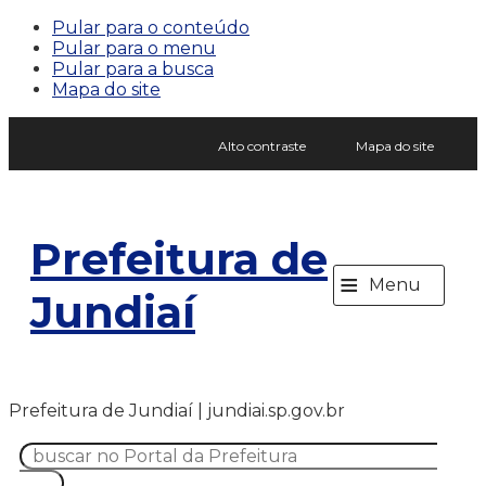
Pular para o conteúdo
Pular para o menu
Pular para a busca
Mapa do site
Alto contraste
Mapa do site
Prefeitura de
≡
Menu
Jundiaí
Prefeitura de Jundiaí | jundiai.sp.gov.br