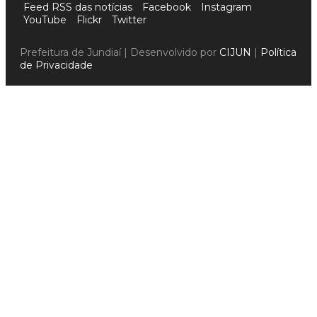
Feed RSS das notícias
Facebook
Instagram
YouTube
Flickr
Twitter
Prefeitura de Jundiaí | Desenvolvido por
CIJUN
|
Política
de Privacidade