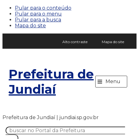
Pular para o conteúdo
Pular para o menu
Pular para a busca
Mapa do site
Alto contraste
Mapa do site
Prefeitura de
≡
Menu
Jundiaí
Prefeitura de Jundiaí | jundiai.sp.gov.br