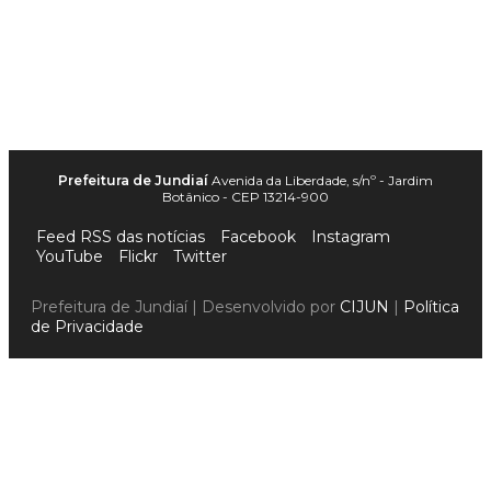
Prefeitura de Jundiaí
Avenida da Liberdade, s/nº - Jardim
Botânico - CEP 13214-900
Feed RSS das notícias
Facebook
Instagram
YouTube
Flickr
Twitter
Prefeitura de Jundiaí | Desenvolvido por
CIJUN
|
Política
de Privacidade