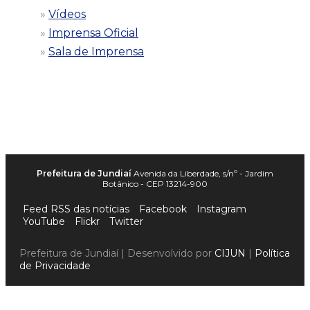
Vídeos
Imprensa Oficial
Sala de Imprensa
Prefeitura de Jundiaí
Avenida da Liberdade, s/nº - Jardim
Botânico - CEP 13214-900
Feed RSS das notícias
Facebook
Instagram
YouTube
Flickr
Twitter
Prefeitura de Jundiaí | Desenvolvido por
CIJUN
|
Política
de Privacidade