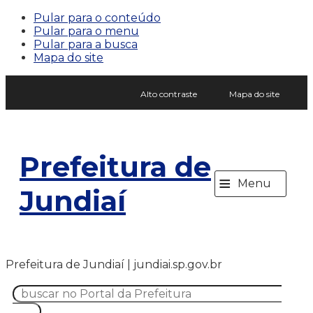
Pular para o conteúdo
Pular para o menu
Pular para a busca
Mapa do site
Alto contraste
Mapa do site
Prefeitura de
≡
Menu
Jundiaí
Prefeitura de Jundiaí | jundiai.sp.gov.br