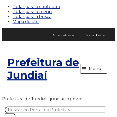
Pular para o conteúdo
Pular para o menu
Pular para a busca
Mapa do site
Alto contraste
Mapa do site
Prefeitura de
≡
Menu
Jundiaí
Prefeitura de Jundiaí | jundiai.sp.gov.br