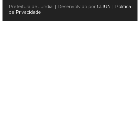
Prefeitura de Jundiaí | Desenvolvido por
CIJUN
|
Política
de Privacidade