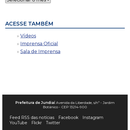
por
data
ACESSE TAMBÉM
Vídeos
Imprensa Oficial
Sala de Imprensa
Prefeitura de Jundiaí
Avenida da Liberdade, s/nº - Jardim
Botânico - CEP 13214-900
Feed RSS das notícias
Facebook
Instagram
YouTube
Flickr
Twitter