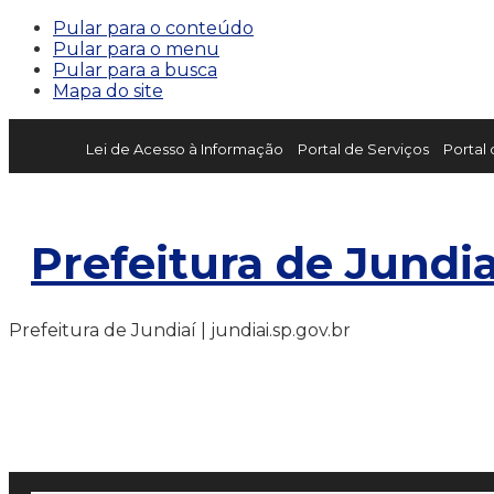
Pular para o conteúdo
Pular para o menu
Pular para a busca
Mapa do site
Lei de Acesso à Informação
Portal de Serviços
Portal
Prefeitura de Jundia
Prefeitura de Jundiaí | jundiai.sp.gov.br