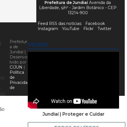
Prefeitura de Jundiaí
Avenida da
Liberdade, s/nº - Jardim Botânico - CEP
13214-900
Feed RSS das notícias
Facebook
Instagram
YouTube
Flickr
Twitter
o
Prefeitur
VÍDEOS
a de
Jundiaí |
Desenvo
lvido por
CIJUN
|
Política
de
aí
Privacida
de
m
 de
ão
Jundiaí | Proteger e Cuidar