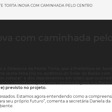
E TORTA INOVA COM CAMINHADA PELO CENTRO
nova com caminhada pel
e Zeladoria da Ponte Torta, que a Prefeitura de Jundi
 sexta-feira (14) no auditório do Solar do Barão com
em cultural” e dos depoimentos em vídeo que ocorre
 serão convidados para uma caminhada pela rua Barão
e) previsto no projeto.
teressados. Estamos agora entendendo como a compreens
a seu próprio futuro”, comenta a secretária Daniela da
biente.