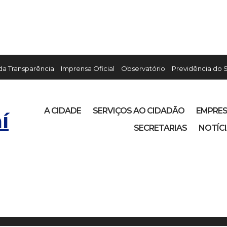
 da Transparência
Imprensa Oficial
Observatório
Previdência do 
A CIDADE
SERVIÇOS AO CIDADÃO
EMPRE
í
SECRETARIAS
NOTÍC