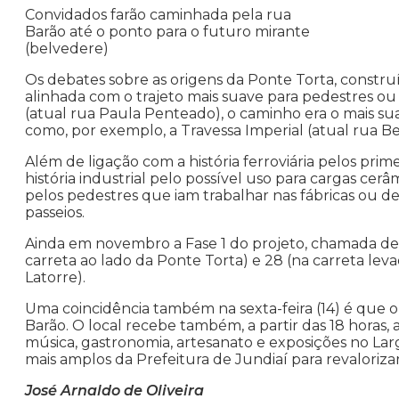
Convidados farão caminhada pela rua
Barão até o ponto para o futuro mirante
(belvedere)
Os debates sobre as origens da Ponte Torta, construí
alinhada com o trajeto mais suave para pedestres ou 
(atual rua Paula Penteado), o caminho era o mais sua
como, por exemplo, a Travessa Imperial (atual rua 
Além de ligação com a história ferroviária pelos pr
história industrial pelo possível uso para cargas cerâ
pelos pedestres que iam trabalhar nas fábricas ou d
passeios.
Ainda em novembro a Fase 1 do projeto, chamada de e
carreta ao lado da Ponte Torta) e 28 (na carreta lev
Latorre).
Uma coincidência também na sexta-feira (14) é que o
Barão. O local recebe também, a partir das 18 horas
música, gastronomia, artesanato e exposições no Larg
mais amplos da Prefeitura de Jundiaí para revalorizar
José Arnaldo de Oliveira