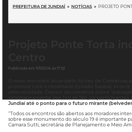
PREFEITURA DE JUNDIAÍ
»
NOTÍCIAS
»
PROJETO PONT
Projeto Ponte Torta i
Centro
Publicada em 11/11/2014 às 17:52
O novo encontro do projeto Ações de Conservação 
promove com o renomado Estúdio Sarasá, ocorre na
uma novidade. Depois da conversa sobre “paisag
simultaneamente das 14h às 16h, os participantes
Jundiaí até o ponto para o futuro mirante (belveder
“Todos os encontros são abertos aos moradores in
sobre esse monumento do século 19 é importante par
Camara Sutti, secretária de Planejamento e Meio Am