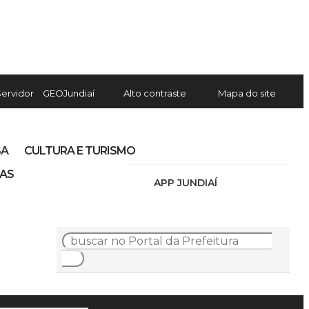
Servidor
GEOJundiaí
Alto contraste
Mapa do site
SA
CULTURA E TURISMO
IAS
APP JUNDIAÍ