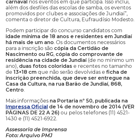
carnaval
nos eventos em que participa. Isso inclui,
além dos desfiles das escolas de samba, os eventos
promovidos por clubes e associações de Jundiaí”,
comenta o diretor de Cultura, Eufraudísio Modesto.
Podem participar do concurso candidatos com
idade mínima de 18 anos e residentes em Jundiaí
há mais de um ano
. Os documentos necessários
para a inscrição são
cópia da Certidão de
Nascimento ou RG
,
cópia do comprovante de
residência na cidade de Jundiaí
(de no mínimo um
ano),
duas fotos coloridas
e recentes no tamanho
de
13×18 cm
que não serão devolvidas e
ficha de
inscrição preenchida, que deve ser entregue na
Casa da Cultura, na rua Barão de Jundiaí, 868,
Centro
.
Mais informações
na Portaria nº 50, publicada na
Impressa Oficial
de 14 de novembro de 2014 (VER
PÁGINAS DE 22 A 26)
ou pelos telefones (11) 4521-
1430 e (11) 4521-6922.
Assessoria de Imprensa
Foto: Arquivo PMJ