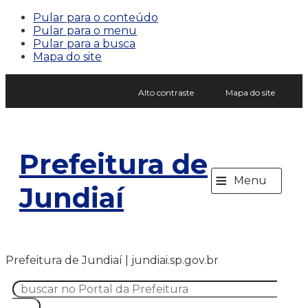
Pular para o conteúdo
Pular para o menu
Pular para a busca
Mapa do site
Alto contraste
Mapa do site
Prefeitura de
≡
Menu
Jundiaí
Prefeitura de Jundiaí | jundiai.sp.gov.br