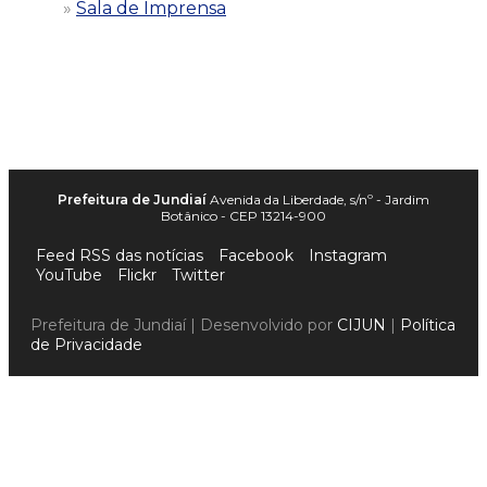
Sala de Imprensa
Prefeitura de Jundiaí
Avenida da Liberdade, s/nº - Jardim
Botânico - CEP 13214-900
Feed RSS das notícias
Facebook
Instagram
YouTube
Flickr
Twitter
Prefeitura de Jundiaí | Desenvolvido por
CIJUN
|
Política
de Privacidade