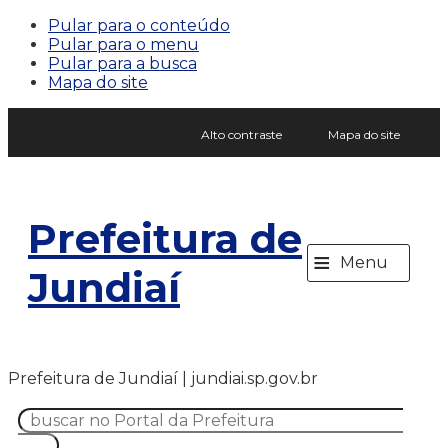
Pular para o conteúdo
Pular para o menu
Pular para a busca
Mapa do site
Alto contraste
Mapa do site
Prefeitura de
≡
Menu
Jundiaí
Prefeitura de Jundiaí | jundiai.sp.gov.br