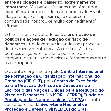
entre as cidades e países foi extremamente
importante
. “Os países africanos não têm tanta
experiência com áreas de risco, como os do Brasil.
Mas, a relação e a aproximação deles com a
comunidade nos trouxe muito conhecimento”,
afirma.
O treinamento é voltado para a
promoção de
políticas e ações de redução de risco de
desastres
que devem ser inseridas nos processos
de desenvolvimento local. A construção destas
políticas e ações foi formada por meio do
compartilhamento de técnicas e ferramentas entre
os participantes.
O evento é organizado pelo
Centro Internacional
de Formação da Organização Internacional do
Trabalho (CIF-OIT)
, pelo
Centro de Excelência
para a Redução do Risco de Desastres do
Escritório das Nações Unidas para a Redução do
Risco de Desastres (UNISDR – CERRD)
,
Fundo de
População das Nações Unidas (UNFPA)
e conta
com a parceria da
Secretaria Nacional de
Proteção e Defesa Civil (SEDEC) do Brasil
.