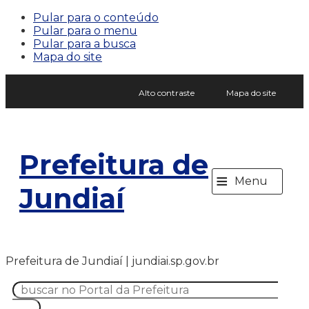
Pular para o conteúdo
Pular para o menu
Pular para a busca
Mapa do site
Alto contraste
Mapa do site
Prefeitura de
≡
Menu
Jundiaí
Prefeitura de Jundiaí | jundiai.sp.gov.br