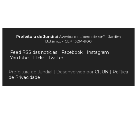
Prefeitura de Jundiaí
Avenida da Liberdade, s/nº - Jardim
Botânico - CEP 13214-900
Feed RSS das notícias
Facebook
Instagram
YouTube
Flickr
Twitter
Prefeitura de Jundiaí | Desenvolvido por
CIJUN
|
Política
de Privacidade