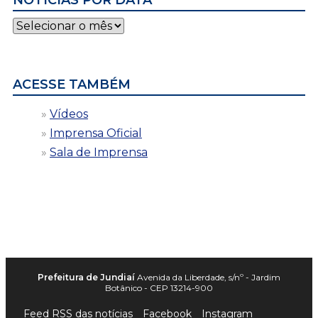
NOTÍCIAS POR DATA
Notícias
por
data
ACESSE TAMBÉM
Vídeos
Imprensa Oficial
Sala de Imprensa
Prefeitura de Jundiaí
Avenida da Liberdade, s/nº - Jardim
Botânico - CEP 13214-900
Feed RSS das notícias
Facebook
Instagram