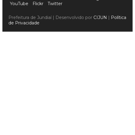
YouTube
Flickr
Twitter
Prefeitura de Jundiaí | Desenvolvido por
CIJUN
|
Política
de Privacidade