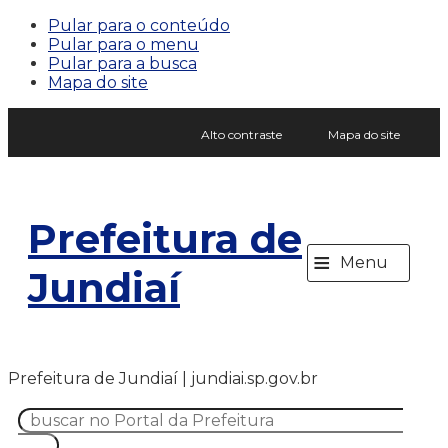
Pular para o conteúdo
Pular para o menu
Pular para a busca
Mapa do site
Alto contraste
Mapa do site
Prefeitura de
≡
Menu
Jundiaí
Prefeitura de Jundiaí | jundiai.sp.gov.br