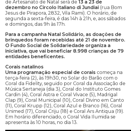
de Artesanato de Natal será de
13 a 23 de
dezembro no Circolo Italiano di Jundiai
(rua Bom
Jesus de Pirapora, 2832, Vila Rami). O horário, de
segunda a sexta-feira, é das 14h à 21h, e, aos sábados
e domingos, das 9h às 17h.
Para a campanha Natal Solidário, as doações de
brinquedos foram recebidas até 21 de novembro.
O Fundo Social de Solidariedade organiza a
iniciativa, que vai beneficiar 8.998 crianças de 79
entidades beneficentes.
Corais natalinos
Uma programação especial de corais
começa na
terça-feira (2), às 19h30, no Solar do Barão com o
Coral da Fidelity, seguido por Coral da Associação de
Música Sertaneja (dia 3), Coral do Instituto Gomes
Cardin (4), Coral Astra e Coral Vivace (5), Madrigal
Clap (9), Coral Municipal (10), Coral Divino em Canto
(11), Coral Krupp (12), Coral Azul e Branco (16), Coral
Unimed (17), Coral Criju (18) e Coral Ars Antiqua (19).
Em horário diferenciado, o Coral Vida Ilumida se
apresenta às 10 horas, no dia 13.