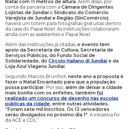
Natal com 11 metros de altura
. Além disso, por
conta da parceria com a
Câmara de Dirigentes
Lojistas de Jundiaí
e
Sindicato do Comércio
Varejista de Jundiaí e Região (SinComércio)
,
haverá um totem para fotografias gratuitas dentro
da casa do Papai Noel. As instituições colaboraram
ainda com as assistentes e Papai Noel.
Além das instituições já citadas,
o evento tem
apoio da Secretaria de Cultura, Secretaria de
Serviços Públicos, do Fundo Social de
Solidariedade, do
Circolo Italiano di Jundiaí
e da
Loja Azul Viagens Jundiaí.
Segundo Marcos Brunholi,
neste ano a proposta é
fazer o Natal Encantado para que a população
possa participar
. Por isso,
além de deixar a cidade
mais bonita com os enfeites, também
foi
realizado um concurso de desenho nas escolas
públicas da cidade
, entre outras atividades.
“Foram sete mil inscritos. Os 12 vencedores
serão divulgados no próximo dia 1º
. A iniciativa foi
da ACE e CDL.”