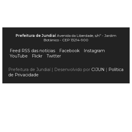
Prefeitura de Jundiaí
Avenida da Liberdade, s/nº - Jardim
Botânico - CEP 13214-900
Feed RSS das notícias
Facebook
Instagram
YouTube
Flickr
Twitter
Prefeitura de Jundiaí | Desenvolvido por
CIJUN
|
Política
de Privacidade