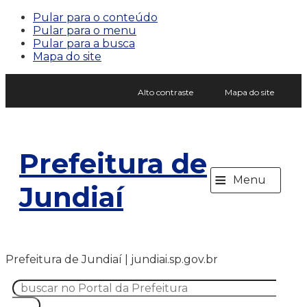
Pular para o conteúdo
Pular para o menu
Pular para a busca
Mapa do site
Alto contraste
Mapa do site
Prefeitura de
≡
Menu
Jundiaí
Prefeitura de Jundiaí | jundiai.sp.gov.br