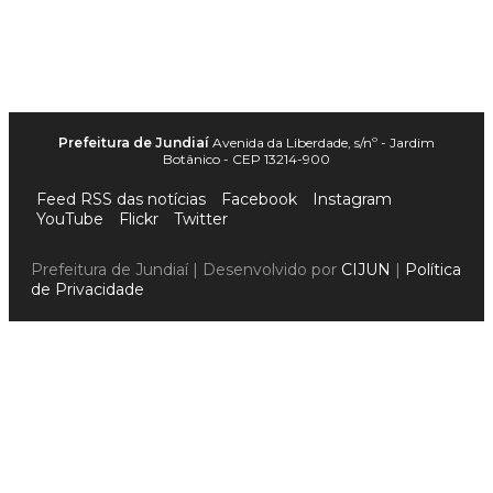
Prefeitura de Jundiaí
Avenida da Liberdade, s/nº - Jardim
Botânico - CEP 13214-900
Feed RSS das notícias
Facebook
Instagram
YouTube
Flickr
Twitter
Prefeitura de Jundiaí | Desenvolvido por
CIJUN
|
Política
de Privacidade