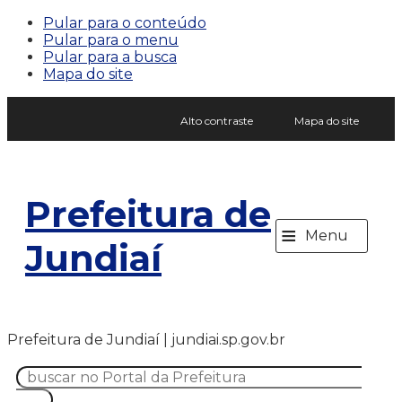
Pular para o conteúdo
Pular para o menu
Pular para a busca
Mapa do site
Alto contraste
Mapa do site
Prefeitura de
≡
Menu
Jundiaí
Prefeitura de Jundiaí | jundiai.sp.gov.br