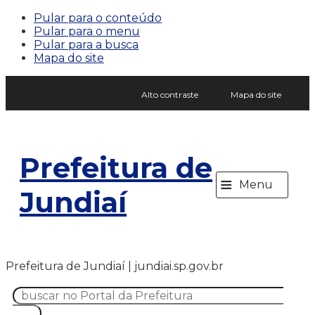
Pular para o conteúdo
Pular para o menu
Pular para a busca
Mapa do site
Alto contraste
Mapa do site
Prefeitura de
≡
Menu
Jundiaí
Prefeitura de Jundiaí | jundiai.sp.gov.br