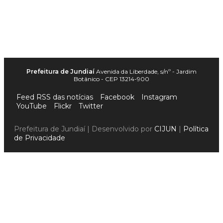
Prefeitura de Jundiaí
Avenida da Liberdade, s/nº - Jardim
Botânico - CEP 13214-900
Feed RSS das notícias
Facebook
Instagram
YouTube
Flickr
Twitter
Prefeitura de Jundiaí | Desenvolvido por
CIJUN
|
Política
de Privacidade