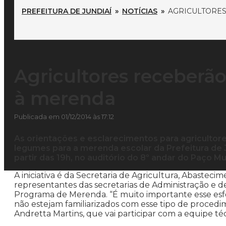
PREFEITURA DE JUNDIAÍ
»
NOTÍCIAS
»
AGRICULTORES
Agricultores receberã
à merenda
Publicada em 01/12/2014 às 17:12
As orientações e esclarecimentos para agricultore
legumes para a merenda escolar da Prefeitura de J
partir das 19h, no auditório do 8º andar do Paço Mu
A iniciativa é da Secretaria de Agricultura, Abastec
representantes das secretarias de Administração e d
Programa de Merenda. “É muito importante esse esfo
não estejam familiarizados com esse tipo de procedi
Andretta Martins, que vai participar com a equipe téc