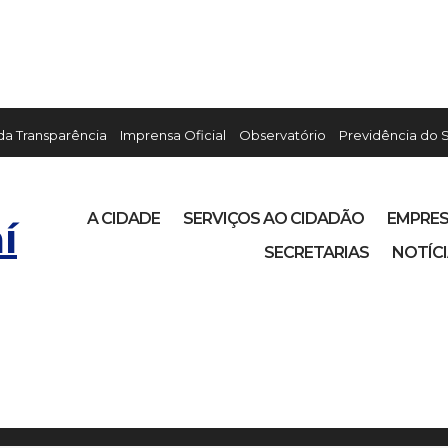
 da Transparência
Imprensa Oficial
Observatório
Previdência do 
A CIDADE
SERVIÇOS AO CIDADÃO
EMPRE
í
SECRETARIAS
NOTÍC