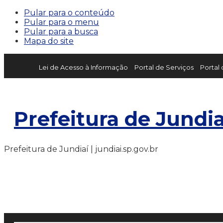
Pular para o conteúdo
Pular para o menu
Pular para a busca
Mapa do site
Lei de Acesso à Informação
Portal de Serviços
Portal
Prefeitura de Jundia
Prefeitura de Jundiaí | jundiai.sp.gov.br