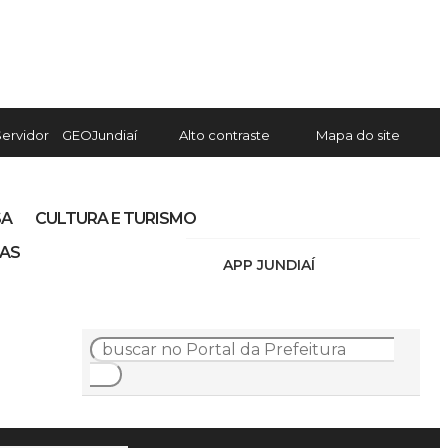
Servidor
GEOJundiaí
Alto contraste
Mapa do site
SA
CULTURA E TURISMO
IAS
APP JUNDIAÍ