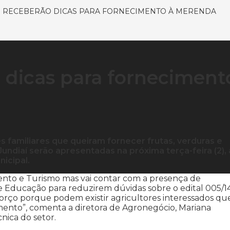
 RECEBERÃO DICAS PARA FORNECIMENTO À MERENDA
o dicas para forneciment
s familiares que queiram fornecer frutas, verduras e
undiaí serão apresentadas na próxima terça-feira (2), 
nicipal.
imento e Turismo mas vai contar com a presença de
e Educação para reduzirem dúvidas sobre o edital 005/1
rço porque podem existir agricultores interessados qu
mento”, comenta a diretora de Agronegócio, Mariana
nica do setor.