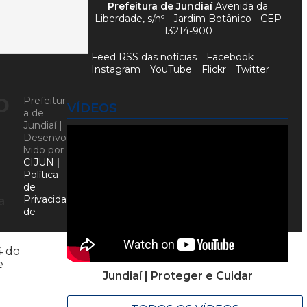
Prefeitura de Jundiaí
Avenida da
Liberdade, s/nº - Jardim Botânico - CEP
13214-900
Feed RSS das notícias
Facebook
Instagram
YouTube
Flickr
Twitter
o
Prefeitur
VÍDEOS
a de
Jundiaí |
Desenvo
lvido por
CIJUN
|
Política
de
Privacida
a
de
4 do
e
Jundiaí | Proteger e Cuidar