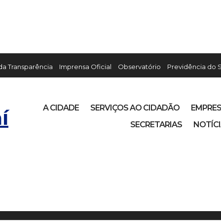
 da Transparência
Imprensa Oficial
Observatório
Previdência do 
A CIDADE
SERVIÇOS AO CIDADÃO
EMPRE
í
SECRETARIAS
NOTÍC