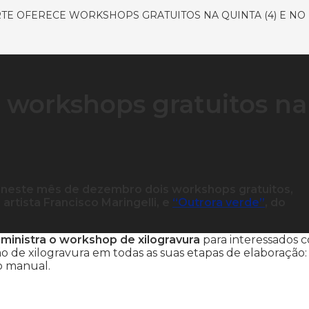
TE OFERECE WORKSHOPS GRATUITOS NA QUINTA (4) E NO 
e workshops gratuitos na
be neste mês de dezembro dois workshops gratuitos,
artista Francisco Maringelli, e
“Outrora verde”
, do
 ministra o workshop de xilogravura
para interessados 
ação de xilogravura em todas as suas etapas de elaboração:
o manual.