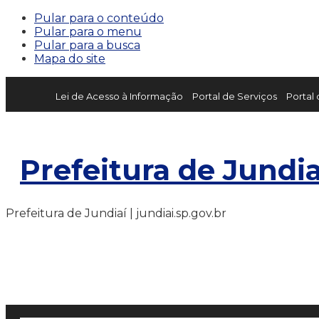
Pular para o conteúdo
Pular para o menu
Pular para a busca
Mapa do site
Lei de Acesso à Informação
Portal de Serviços
Portal
Prefeitura de Jundia
Prefeitura de Jundiaí | jundiai.sp.gov.br