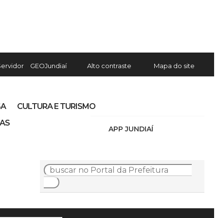
Servidor
GEOJundiaí
Alto contraste
Mapa do site
SA
CULTURA E TURISMO
IAS
APP JUNDIAÍ