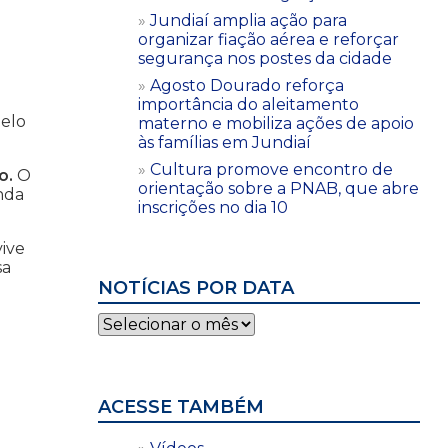
Jundiaí amplia ação para
organizar fiação aérea e reforçar
segurança nos postes da cidade
Agosto Dourado reforça
importância do aleitamento
pelo
materno e mobiliza ações de apoio
às famílias em Jundiaí
Cultura promove encontro de
o.
O
orientação sobre a PNAB, que abre
nda
inscrições no dia 10
vive
sa
NOTÍCIAS POR DATA
Notícias
por
data
ACESSE TAMBÉM