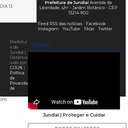
Prefeitura de Jundiaí
Avenida da
DIA 13
Liberdade, s/nº - Jardim Botânico - CEP
13214-900
Feed RSS das notícias
Facebook
Instagram
YouTube
Flickr
Twitter
Prefeitur
VÍDEOS
a de
Jundiaí |
Desenvo
lvido por
CIJUN
|
Política
de
Privacida
de
com
Jundiaí | Proteger e Cuidar