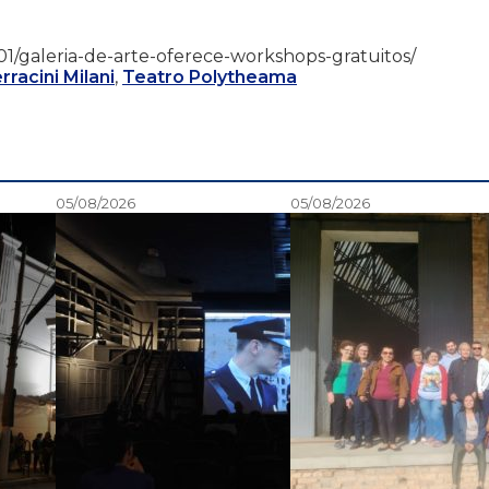
12/01/galeria-de-arte-oferece-workshops-gratuitos/
racini Milani
,
Teatro Polytheama
05/08/2026
05/08/2026