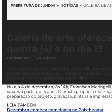
PREFEITURA DE JUNDIAÍ
»
NOTÍCIAS
»
GALERIA DE AR
Galeria de arte oferec
quinta (4) e no dia 13
Publicada em 01/12/2014 às 15:52
A Galeria de Arte Fernanda Perracini Milani rece
referentes as exposições “Imagens refletidas”, do 
fotógrafo Edson Aparecido Vieira Filho.
No
dia 4 de dezembro, às 14h, Francisco Maringelli
idades a partir de 15 anos. O artista propõe a realiz
preparação do projeto, gravação, pintura e impressã
LEIA TAMBÉM
Dezembro começa com dança no Polytheama