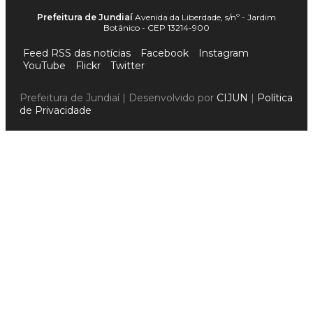
Prefeitura de Jundiaí
Avenida da Liberdade, s/nº - Jardim
Botânico - CEP 13214-900
Feed RSS das notícias
Facebook
Instagram
YouTube
Flickr
Twitter
Prefeitura de Jundiaí | Desenvolvido por
CIJUN
|
Política
de Privacidade