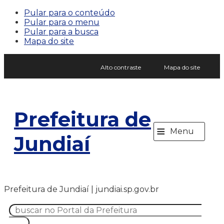
Pular para o conteúdo
Pular para o menu
Pular para a busca
Mapa do site
Alto contraste
Mapa do site
Prefeitura de
≡
Menu
Jundiaí
Prefeitura de Jundiaí | jundiai.sp.gov.br