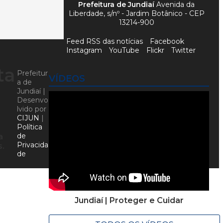
Prefeitura de Jundiaí
Avenida da
Liberdade, s/nº - Jardim Botânico - CEP
13214-900
Feed RSS das notícias
Facebook
Instagram
YouTube
Flickr
Twitter
ta
Prefeitur
VÍDEOS
a de
Jundiaí |
Desenvo
lvido por
CIJUN
|
Política
de
a
Privacida
s.
de
Jundiaí | Proteger e Cuidar