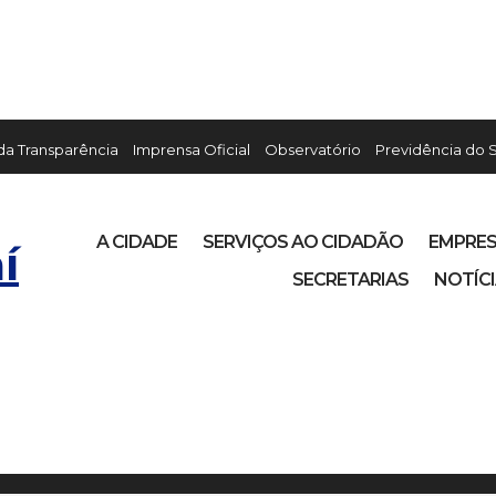
 da Transparência
Imprensa Oficial
Observatório
Previdência do 
A CIDADE
SERVIÇOS AO CIDADÃO
EMPRE
í
SECRETARIAS
NOTÍC