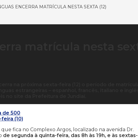
GUAS ENCERRA MATRÍCULA NESTA SEXTA (12)
erra matrícula nesta sex
erra na próxima sexta-feira (12) o período de matrícul
uas estrangeiras – espanhol, francês, italiano e inglê
s no site da Prefeitura de Jundiaí.
a de 500
eira (10)
a que fica no Complexo Argos, localizado na avenida Dr.
do
de segunda à quinta-feira, das 8h às 19h, e às sextas-