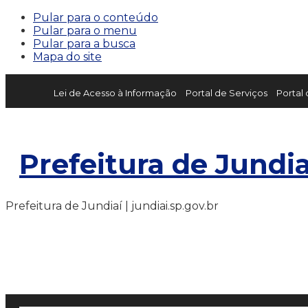
Pular para o conteúdo
Pular para o menu
Pular para a busca
Mapa do site
Lei de Acesso à Informação
Portal de Serviços
Portal
Prefeitura de Jundia
Prefeitura de Jundiaí | jundiai.sp.gov.br