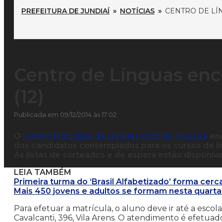
PREFEITURA DE JUNDIAÍ
»
NOTÍCIAS
»
CENTRO DE LÍN
Centro de Línguas enc
(12)
Publicada em 09/12/2014 às 17:02
O
Centro Municipal de Línguas Antonio Houaiss
enc
dos candidatos contemplados para os cursos de líng
As listas de sorteados e de espera estão disponívei
LEIA TAMBÉM
Primeira turma do ‘Brasil Alfabetizado’ forma cerc
Mais 450 jovens e adultos se formam nesta quarta-f
Para efetuar a matrícula, o aluno deve ir até a escol
Cavalcanti, 396, Vila Arens. O atendimento é efetua