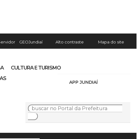
Servidor
GEOJundiaí
Alto contraste
Mapa do site
SA
CULTURA E TURISMO
IAS
APP JUNDIAÍ