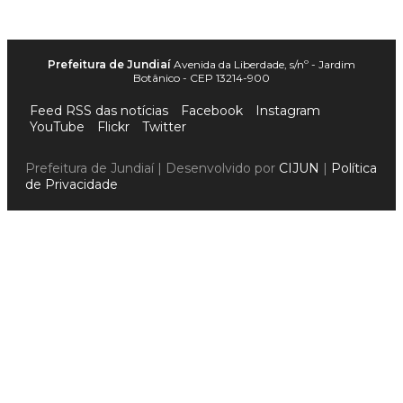
Prefeitura de Jundiaí
Avenida da Liberdade, s/nº - Jardim
Botânico - CEP 13214-900
Feed RSS das notícias
Facebook
Instagram
YouTube
Flickr
Twitter
Prefeitura de Jundiaí | Desenvolvido por
CIJUN
|
Política
de Privacidade