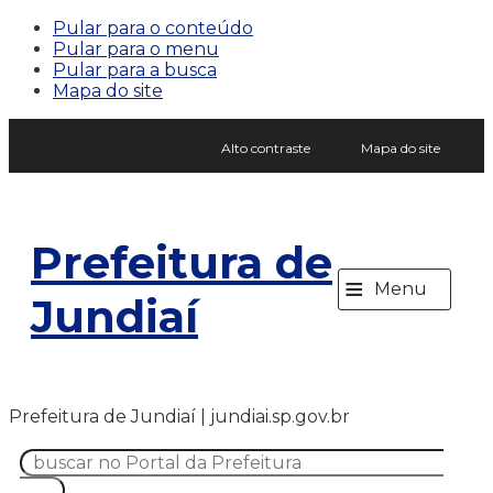
Pular para o conteúdo
Pular para o menu
Pular para a busca
Mapa do site
Alto contraste
Mapa do site
Prefeitura de
≡
Menu
Jundiaí
Prefeitura de Jundiaí | jundiai.sp.gov.br