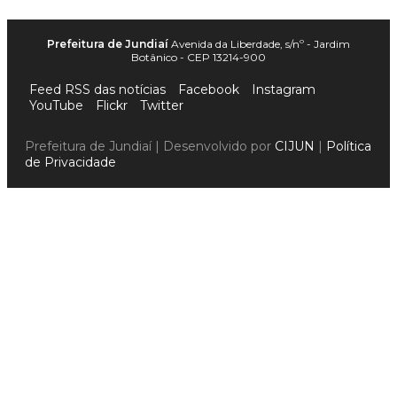
Prefeitura de Jundiaí
Avenida da Liberdade, s/nº - Jardim
Botânico - CEP 13214-900
Feed RSS das notícias
Facebook
Instagram
YouTube
Flickr
Twitter
Prefeitura de Jundiaí | Desenvolvido por
CIJUN
|
Política
de Privacidade