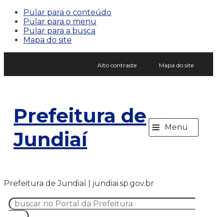
Pular para o conteúdo
Pular para o menu
Pular para a busca
Mapa do site
Alto contraste
Mapa do site
Prefeitura de
≡
Menu
Jundiaí
Prefeitura de Jundiaí | jundiai.sp.gov.br