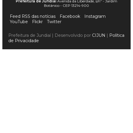
Prefeitura de Jundiaí
Avenida da Liberdade, s/nº - Jardim
Botânico - CEP 13214-900
Feed RSS das notícias
Facebook
Instagram
YouTube
Flickr
Twitter
Prefeitura de Jundiaí | Desenvolvido por
CIJUN
|
Política
de Privacidade