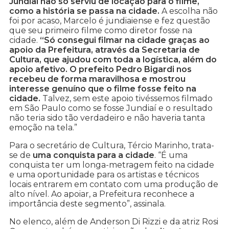
Jundiaí não só serviu de locação para o filme,
como a história se passa na cidade.
A escolha não
foi por acaso, Marcelo é jundiaiense e fez questão
que seu primeiro filme como diretor fosse na
cidade.
“Só consegui filmar na cidade graças ao
apoio da Prefeitura, através da Secretaria de
Cultura, que ajudou com toda a logística, além do
apoio afetivo. O prefeito Pedro Bigardi nos
recebeu de forma maravilhosa e mostrou
interesse genuíno que o filme fosse feito na
cidade.
Talvez, sem este apoio tivéssemos filmado
em São Paulo como se fosse Jundiaí e o resultado
não teria sido tão verdadeiro e não haveria tanta
emoção na tela.”
Para o secretário de Cultura, Tércio Marinho, trata-
se de
uma conquista para a cidade
. “É uma
conquista ter um longa-metragem feito na cidade
e uma oportunidade para os artistas e técnicos
locais entrarem em contato com uma produção de
alto nível. Ao apoiar, a Prefeitura reconhece a
importância deste segmento”, assinala.
No elenco, além de Anderson Di Rizzi e da atriz Rosi