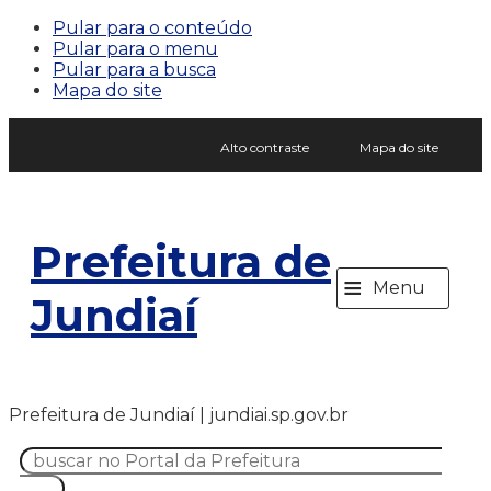
Pular para o conteúdo
Pular para o menu
Pular para a busca
Mapa do site
Alto contraste
Mapa do site
Prefeitura de
≡
Menu
Jundiaí
Prefeitura de Jundiaí | jundiai.sp.gov.br