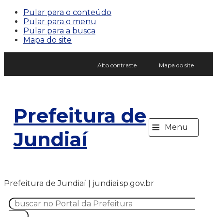
Pular para o conteúdo
Pular para o menu
Pular para a busca
Mapa do site
Alto contraste
Mapa do site
Prefeitura de
≡
Menu
Jundiaí
Prefeitura de Jundiaí | jundiai.sp.gov.br