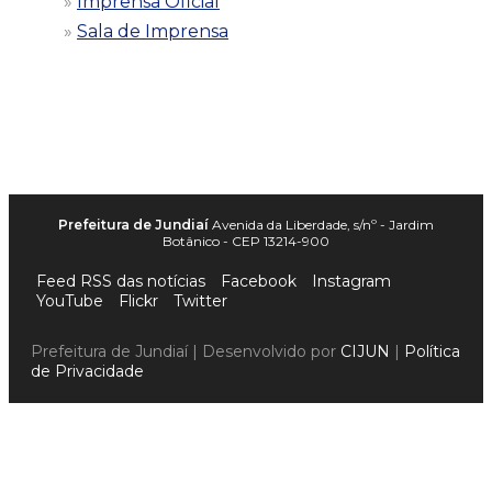
Imprensa Oficial
Sala de Imprensa
Prefeitura de Jundiaí
Avenida da Liberdade, s/nº - Jardim
Botânico - CEP 13214-900
Feed RSS das notícias
Facebook
Instagram
YouTube
Flickr
Twitter
Prefeitura de Jundiaí | Desenvolvido por
CIJUN
|
Política
de Privacidade