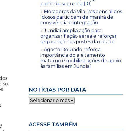
partir de segunda (10)
Moradores da Vila Residencial dos
Idosos participam de manhã de
convivência e integração
Jundiaí amplia ação para
organizar fiação aérea e reforçar
segurança nos postes da cidade
Agosto Dourado reforça
importância do aleitamento
materno e mobiliza ações de apoio
às famílias em Jundiaí
 dos
lso.
NOTÍCIAS POR DATA
os
Notícias
por
z
data
ACESSE TAMBÉM
tá