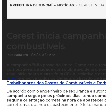
PREFEITURA DE JUNDIAÍ
»
NOTÍCIAS
»
CEREST INICI
Cerest inicia campanh
combustíveis
Publicada em 18/03/2015 às 15:44
A campanha “Não passe do limite! Complete o tanq
combustíveis da cidade com o objetivo de promov
teve inicio nesta quarta-feira (18). A iniciativa é 
(CVS)
e envolve todos os Cerests do Estado de São
Trabalhadores dos Postos de Combustíveis e Deriv
De acordo com o engenheiro de segurança e autorida
c
ampanha segue pelos próximos dias, tendo como o
seguir a orientação correta na hora de abastecer o
correto, mas quando o abastecimento é feito manu