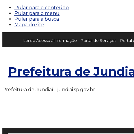
Pular para o conteúdo
Pular para o menu
Pular para a busca
Mapa do site
Lei de Acesso à Informação
Portal de Serviços
Portal
Prefeitura de Jundia
Prefeitura de Jundiaí | jundiai.sp.gov.br