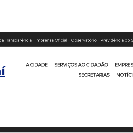
 da Transparência
Imprensa Oficial
Observatório
Previdência do 
A CIDADE
SERVIÇOS AO CIDADÃO
EMPRE
í
SECRETARIAS
NOTÍC