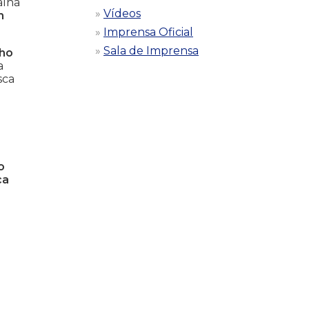
alha
Vídeos
m
Imprensa Oficial
Sala de Imprensa
lho
a
sca
o
ca