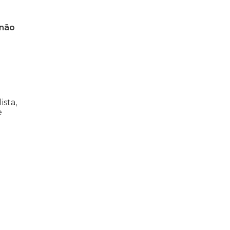
 não
a
ista,
e