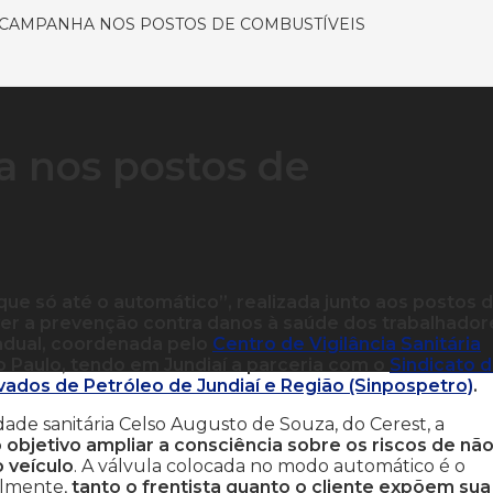
A CAMPANHA NOS POSTOS DE COMBUSTÍVEIS
a nos postos de
ue só até o automático”, realizada junto aos postos 
er a prevenção contra danos à saúde dos trabalhador
estadual, coordenada pelo
Centro de Vigilância Sanitária
 Paulo, tendo em Jundiaí a parceria com o
Sindicato 
ados de Petróleo de Jundiaí e Região (Sinpospetro)
.
de sanitária Celso Augusto de Souza, do Cerest, a
bjetivo ampliar a consciência sobre os riscos de nã
 veículo
. A válvula colocada no modo automático é o
almente,
tanto o frentista quanto o cliente expõem sua