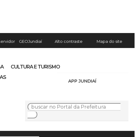
Servidor
GEOJundiaí
Alto contraste
Mapa do site
SA
CULTURA E TURISMO
IAS
APP JUNDIAÍ