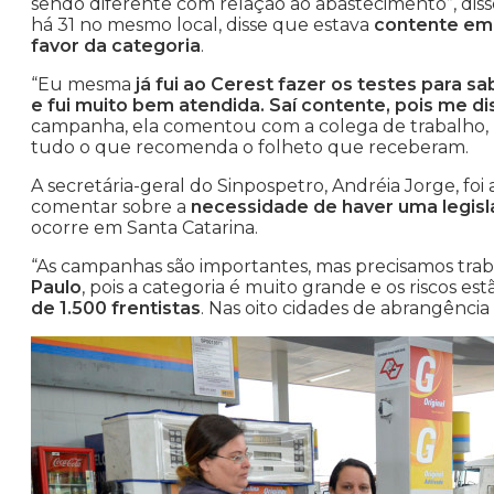
sendo diferente com relação ao abastecimento”, diss
há 31 no mesmo local, disse que estava
contente em
favor da categoria
.
“Eu mesma
já fui ao Cerest fazer os testes para 
e fui muito bem atendida. Saí contente, pois me
campanha, ela comentou com a colega de trabalho, Má
tudo o que recomenda o folheto que receberam.
A secretária-geral do Sinpospetro, Andréia Jorge, fo
comentar sobre a
necessidade de haver uma legisl
ocorre em Santa Catarina.
“As campanhas são importantes, mas precisamos trab
Paulo
, pois a categoria é muito grande e os riscos est
de 1.500 frentistas
. Nas oito cidades de abrangência 