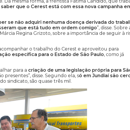
e. Da mesma forma, a frentista Fátima Cândido, que trab
 saber que o Cerest está com essa nova campanha e
saber se não adquiri nenhuma doença derivada do traba
 disseram que está tudo em ordem comigo
”, disse. Sobre 
rcia Regina Grizoto, sobre a importância de seguir à ri
i acompanhar o trabalho do Cerest e aproveitou para
ação específica para o Estado de São Paulo
, como já
alhar para a
criação de uma legislação própria para Sã
ão presentes”, disse. Segundo ela, s
ó em Jundiaí são cer
do sindicato, são quase três mil.