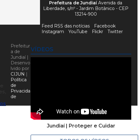
Prefeitura de Jundiaí
Avenida da
Liberdade, s/nº - Jardim Botânico - CEP
13214-900
Feed RSS das notícias
Facebook
Instagram
YouTube
Flickr
Twitter
Prefeitur
VÍDEOS
a de
Jundiaí |
Desenvo
lvido por
CIJUN
|
Política
de
de
Privacida
es,
de
dos
Jundiaí | Proteger e Cuidar
o