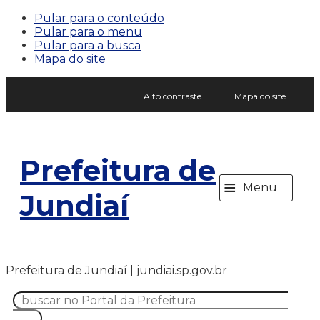
Pular para o conteúdo
Pular para o menu
Pular para a busca
Mapa do site
Alto contraste
Mapa do site
Prefeitura de
≡
Menu
Jundiaí
Prefeitura de Jundiaí | jundiai.sp.gov.br