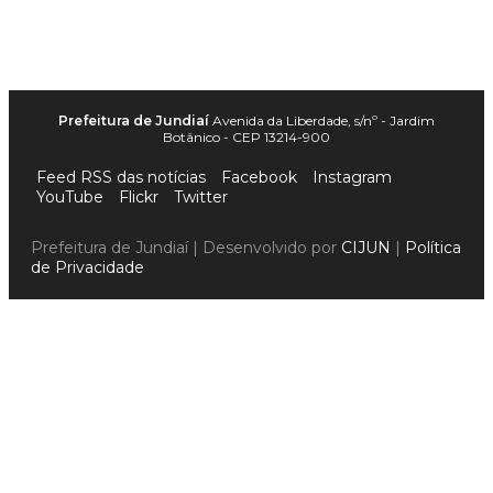
Prefeitura de Jundiaí
Avenida da Liberdade, s/nº - Jardim
Botânico - CEP 13214-900
Feed RSS das notícias
Facebook
Instagram
YouTube
Flickr
Twitter
Prefeitura de Jundiaí | Desenvolvido por
CIJUN
|
Política
de Privacidade