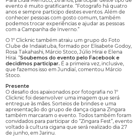
Para Lídia Merlucci, 26 anos, participar deste tipo de
evento é muito gratificante. “Fotografo há quatro
anos e sempre participo destes eventos. Além de
conhecer pessoas com gosto comum, também
podemos trocar experiências e ajudar as pessoas
com a Campanha de Inverno.”
O 1º Clicknic também atraiu um grupo do Foto
Clube de Indaiatuba, formado por Elisabete Godoy,
Rosa Takahashi, Márcio Stoco, Júlio Hirai e Elena
Hirai. “
Soubemos do evento pelo Facebook e
decidimos participar.
É a primeira vez, inclusive,
que fazemos isso em Jundiaí, comentou Márcio
Stoco.
Presente
O desafio dos apaixonados por fotografia no 1º
Clicknic foi desenvolver uma imagem que será
entregue às mães. Sorteios de brindes e uma
apresentação do grupo de dança cigana Zingara
também marcaram o evento. Todos também foram
convidados para participar do “Zingara Fest”, evento
voltado à cultura cigana que será realizado dia 27
de junho, em Jarinu.