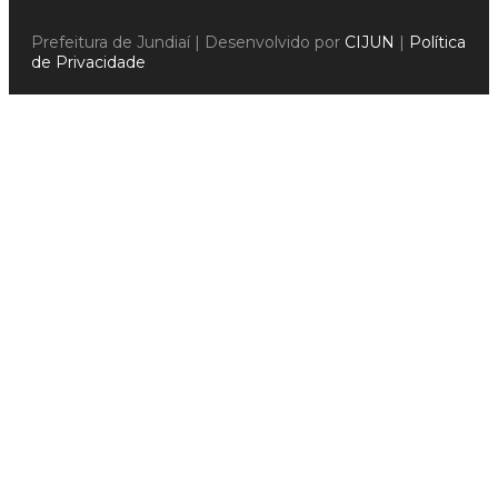
Prefeitura de Jundiaí | Desenvolvido por
CIJUN
|
Política
de Privacidade