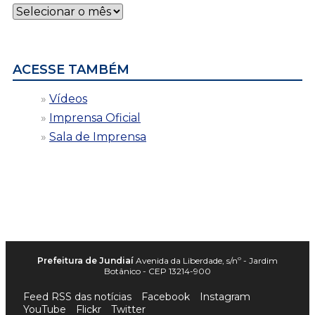
Notícias
por
data
ACESSE TAMBÉM
Vídeos
Imprensa Oficial
Sala de Imprensa
Prefeitura de Jundiaí
Avenida da Liberdade, s/nº - Jardim
Botânico - CEP 13214-900
Feed RSS das notícias
Facebook
Instagram
YouTube
Flickr
Twitter