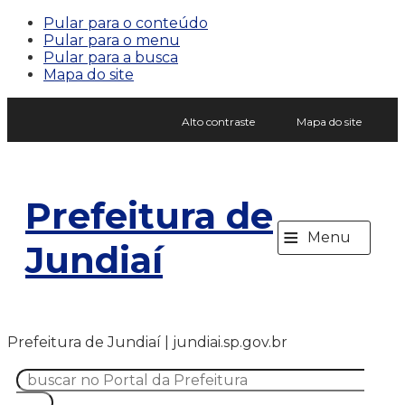
Pular para o conteúdo
Pular para o menu
Pular para a busca
Mapa do site
Alto contraste
Mapa do site
Prefeitura de
≡
Menu
Jundiaí
Prefeitura de Jundiaí | jundiai.sp.gov.br