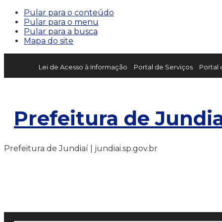
Pular para o conteúdo
Pular para o menu
Pular para a busca
Mapa do site
Lei de Acesso à Informação
Portal de Serviços
Portal
Prefeitura de Jundia
Prefeitura de Jundiaí | jundiai.sp.gov.br