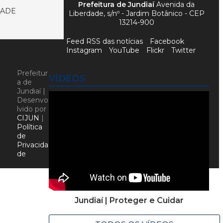
Prefeitura de Jundiaí
Avenida da
DADE
Liberdade, s/nº - Jardim Botânico - CEP
13214-900
Feed RSS das notícias
Facebook
Instagram
YouTube
Flickr
Twitter
Prefeitur
VÍDEOS
a de
Jundiaí |
Desenvo
lvido por
CIJUN
|
Política
de
Privacida
de
Jundiaí | Proteger e Cuidar