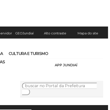
Servidor
GEOJundiaí
Alto contraste
Mapa do site
SA
CULTURA E TURISMO
IAS
APP JUNDIAÍ