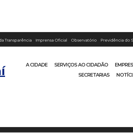
 da Transparência
Imprensa Oficial
Observatório
Previdência do 
A CIDADE
SERVIÇOS AO CIDADÃO
EMPRE
í
SECRETARIAS
NOTÍC