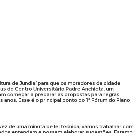
itura de Jundiaí para que os moradores da cidade
us do Centro Universitário Padre Anchieta, um
am começar a preparar as propostas para regras
anos. Esse é o principal ponto do 1º Fórum do Plano
ez de uma minuta de lei técnica, vamos trabalhar co
sados entendam e possam elaborar sugestões. Estamo