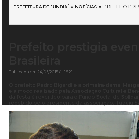
PREFEITURA DE JUNDIAÍ
»
NOTÍCIAS
»
PREFEITO PRE
Prefeito prestigia eve
Brasileira
Publicada em 24/05/2015 às 16:21
O prefeito Pedro Bigardi e a primeira-dama, Marga
e almoço realizado pela Associação Cultural e Bene
da festa é revertido para o Fundo Social de Solidar
recebido pelo presidente da associação, Tuguiu S