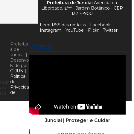
Prefeitura de Jundiaí
Avenida da
Liberdade, s/nº - Jardim Botânico - CEP
13214-900
Feed RSS das notícias
Facebook
Instagram
YouTube
Flickr
Twitter
Prefeitur
VÍDEOS
a de
Jundiaí |
Desenvo
lvido por
CIJUN
|
Política
de
azar
Privacida
ção
de
foi
Jundiaí | Proteger e Cuidar