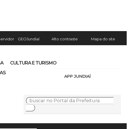
Servidor
GEOJundiaí
Alto contraste
Mapa do site
SA
CULTURA E TURISMO
IAS
APP JUNDIAÍ