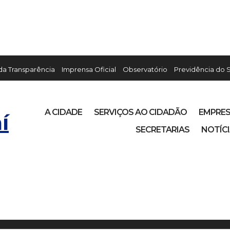
 da Transparência
Imprensa Oficial
Observatório
Previdência do 
A CIDADE
SERVIÇOS AO CIDADÃO
EMPRE
í
SECRETARIAS
NOTÍC