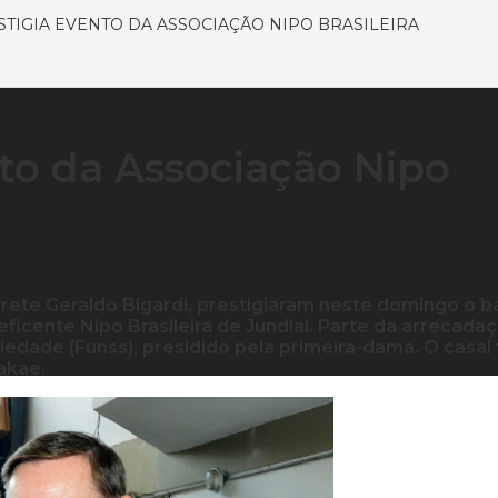
STIGIA EVENTO DA ASSOCIAÇÃO NIPO BRASILEIRA
nto da Associação Nipo
rete Geraldo Bigardi, prestigiaram neste domingo o b
ficente Nipo Brasileira de Jundiaí. Parte da arrecada
iedade (Funss), presidido pela primeira-dama. O casal 
akae.