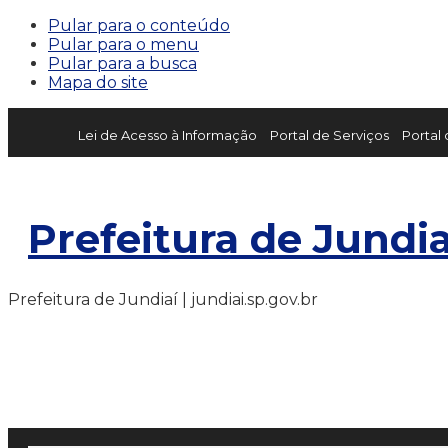
Pular para o conteúdo
Pular para o menu
Pular para a busca
Mapa do site
Lei de Acesso à Informação
Portal de Serviços
Portal
Prefeitura de Jundia
Prefeitura de Jundiaí | jundiai.sp.gov.br