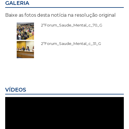
GALERIA
Baixe as fotos desta notícia na resolução original
2ºForum_Saude_Mental_c_70_G
2ºForum_Saude_Mental_c_31_G
VÍDEOS