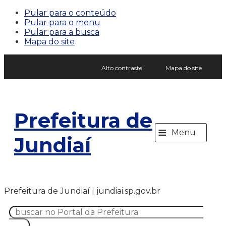
Pular para o conteúdo
Pular para o menu
Pular para a busca
Mapa do site
Alto contraste
Mapa do site
Prefeitura de
≡
Menu
Jundiaí
Prefeitura de Jundiaí | jundiai.sp.gov.br