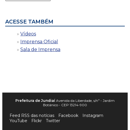
por
data
ACESSE TAMBÉM
Vídeos
Imprensa Oficial
Sala de Imprensa
Prefeitura de Jundiaí
Avenida da Liberdade, s/nº - Jardim
Botânico - CEP 13214-900
Feed RSS das notícias
Facebook
Instagram
YouTube
Flickr
Twitter