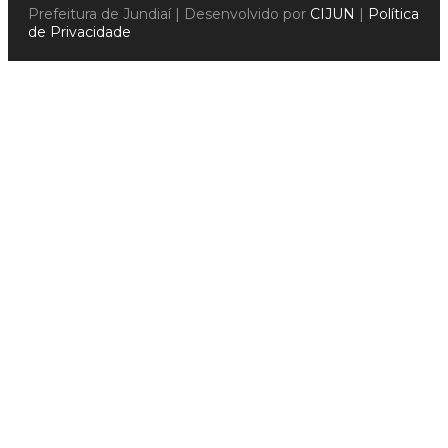
Prefeitura de Jundiaí | Desenvolvido por
CIJUN
|
Política
de Privacidade