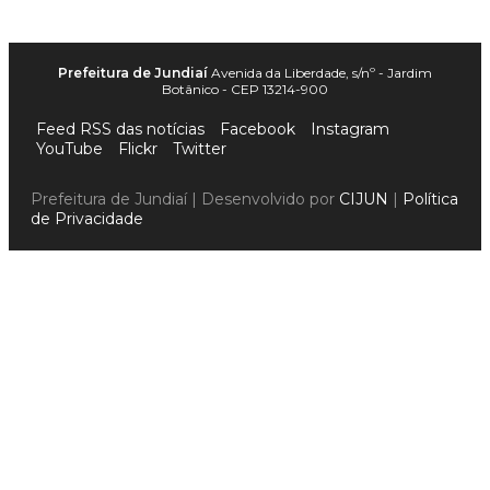
Prefeitura de Jundiaí
Avenida da Liberdade, s/nº - Jardim
Botânico - CEP 13214-900
Feed RSS das notícias
Facebook
Instagram
YouTube
Flickr
Twitter
Prefeitura de Jundiaí | Desenvolvido por
CIJUN
|
Política
de Privacidade