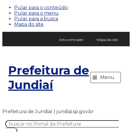
Pular para o conteúdo
Pular para o menu
Pular para a busca
Mapa do site
Alto contraste
Mapa do site
Prefeitura de
≡
Menu
Jundiaí
Prefeitura de Jundiaí | jundiai.sp.gov.br