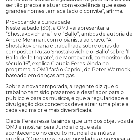
ser tão precisa e atuar com excelência que esses
grandes nomes tem aceitado o convite”, afirma.
Provocando a curiosidade
Neste sábado (30), a OMJ vai apresentar a
“Shostakovichiana” e o “Ballo”, ambos de autoria de
André Mehmari, com o pianista ao cravo. “A
Shostakovichiana é trabalhada sobre obras do
compositor Russo Shostakovich e o ‘Ballo’ sobre ‘Il
Ballo delle Ingrate’, de Monteverdi, compositor do
século 16”, explica Claudia Feres. Ainda no
programa, a OMJ fará o Capriol, de Peter Warnock,
baseado em danças antigas.
Sobre a nova temporada, a regente diz que o
trabalho tem sido prazeroso e desafiador para o
público e para os músicos, e que a regularidade e
divulgação dos concertos deve atrair uma plateia
cada vez maior e mais diversificada.
Cladia Feres ressalta ainda que um dos objetivos da
OMJ é mostrar para Jundiaí o que está
acontecendo no circuito mundial da música
erudita. “Queremos trazer novidades e provocar a