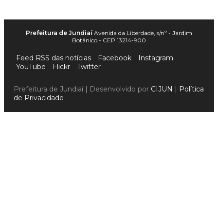
Prefeitura de Jundiaí
Avenida da Liberdade, s/nº - Jardim
Botânico - CEP 13214-900
Feed RSS das notícias
Facebook
Instagram
YouTube
Flickr
Twitter
Prefeitura de Jundiaí | Desenvolvido por
CIJUN
|
Política
de Privacidade