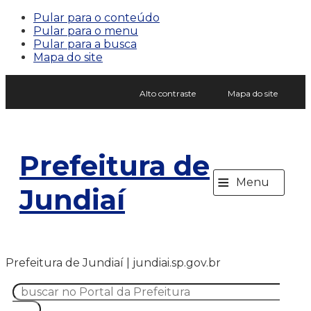
Pular para o conteúdo
Pular para o menu
Pular para a busca
Mapa do site
Alto contraste
Mapa do site
Prefeitura de
≡
Menu
Jundiaí
Prefeitura de Jundiaí | jundiai.sp.gov.br