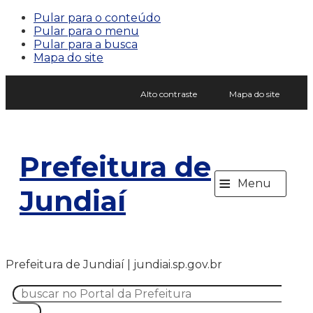
Pular para o conteúdo
Pular para o menu
Pular para a busca
Mapa do site
Alto contraste
Mapa do site
Prefeitura de
≡
Menu
Jundiaí
Prefeitura de Jundiaí | jundiai.sp.gov.br