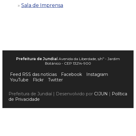
Sala de Imprensa
Prefeitura de Jundiaí
Avenida da Liberdade, s/nº - Jardim
Botânico - CEP 13214-900
Feed RSS das notícias
Facebook
Instagram
YouTube
Flickr
Twitter
Prefeitura de Jundiaí | Desenvolvido por
CIJUN
|
Política
de Privacidade