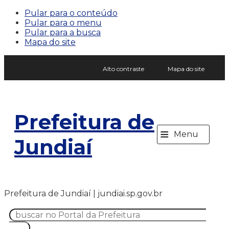
Pular para o conteúdo
Pular para o menu
Pular para a busca
Mapa do site
Alto contraste
Mapa do site
Prefeitura de
≡
Menu
Jundiaí
Prefeitura de Jundiaí | jundiai.sp.gov.br