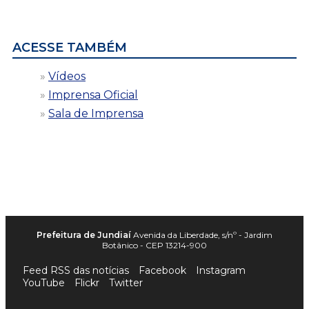
por
data
ACESSE TAMBÉM
Vídeos
Imprensa Oficial
Sala de Imprensa
Prefeitura de Jundiaí
Avenida da Liberdade, s/nº - Jardim
Botânico - CEP 13214-900
Feed RSS das notícias
Facebook
Instagram
YouTube
Flickr
Twitter