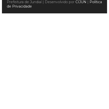
Prefeitura de Jundiaí | Desenvolvido por
CIJUN
|
Política
de Privacidade