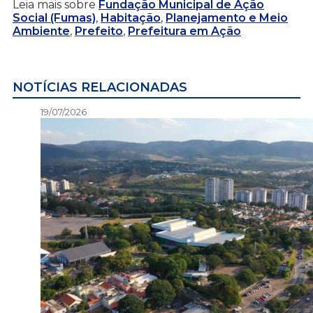
Leia mais sobre
Fundação Municipal de Ação
Social (Fumas)
,
Habitação
,
Planejamento e Meio
Ambiente
,
Prefeito
,
Prefeitura em Ação
NOTÍCIAS RELACIONADAS
19/07/2026