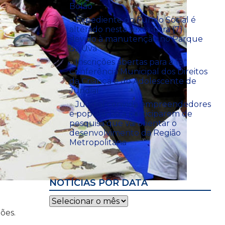
Bolão
Expediente do Fundo Social é
alterado nesta sexta-feira (7)
devido à manutenção no Parque
da Uva
Inscrições abertas para a 13ª
Conferência Municipal dos Direitos
da Criança e do Adolescente de
Jundiaí
Jundiaí convida empreendedores
e população a participarem de
pesquisa que vai orientar o
desenvolvimento da Região
Metropolitana
NOTÍCIAS POR DATA
Notícias
por
ões.
data