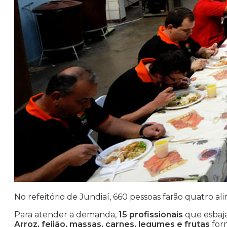
No refeitório de Jundiaí, 660 pessoas farão quatro a
Para atender a demanda,
15 profissionais
que esbaja
Arroz, feijão, massas, carnes, legumes e frutas
for