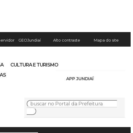
Servidor
GEOJundiaí
Alto contraste
Mapa do site
SA
CULTURA E TURISMO
IAS
APP JUNDIAÍ