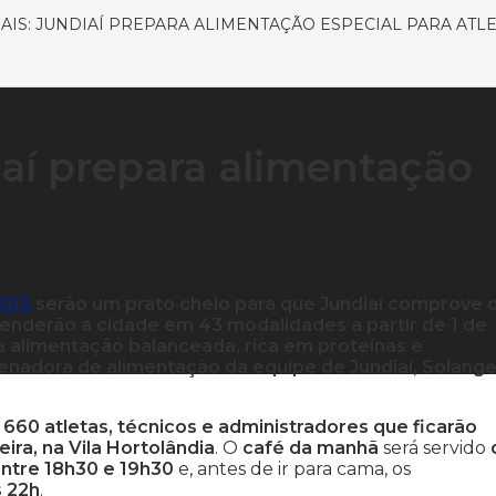
AIS: JUNDIAÍ PREPARA ALIMENTAÇÃO ESPECIAL PARA ATL
iaí prepara alimentação
2015
serão um prato cheio para que Jundiaí comprove 
fenderão a cidade em 43 modalidades a partir de 1 de
ma alimentação balanceada, rica em proteínas e
denadora de alimentação da equipe de Jundiaí, Solang
 660 atletas, técnicos e administradores que ficarão
ira, na Vila Hortolândia
. O
café da manhã
será servido
 entre 18h30 e 19h30
e, antes de ir para cama, os
s 22h
.