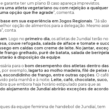
que garante ter um plano B caso apareça imprevistos.
a uma atleta vegetariano ou com rejeição a qualquer
 uma opção que lhe agrade
”, comenta.
 base em sua experiência em Jogos Regionais
. “Já são
 melhor opção de alimentos para a delegação. Mesmo assi
”, conta.
onam
. Logo no
primeiro dia
, os atletas de Jundiaí terão no
anesa, couve refogada, salada de alface e tomate e suc
ssego em caldas com creme de leite. No jantar, exce
de frango grelhado, purê de batata, salada de berinjela
 estarão à disposição da equipe
.
ssária para o
bom desempenho dos atletas dentro das
, por exemplo,
lagarto ao molho madeira, filé de peixe
ha, escondidinho de frango, entre outras opções
. O caf
rvido pela manhã e à noite.
Leite, café, chocolate, suco,
ra que embora haja horário estipulado para que as
 do alojamento de Jundiaí abrirão exceções de acordo
staques da equipe feminina de handebol de Jundiaí, tem