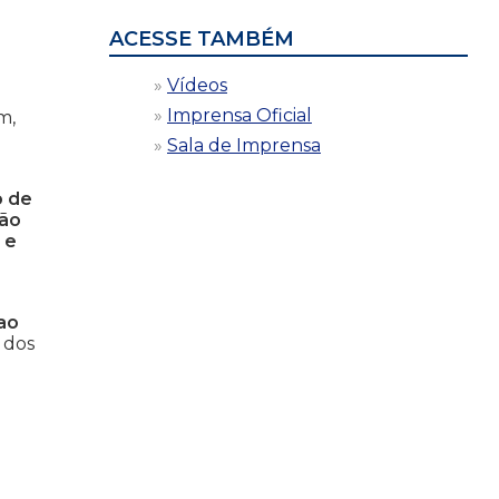
ACESSE TAMBÉM
Vídeos
Imprensa Oficial
m,
Sala de Imprensa
o de
ção
 e
 ao
é dos