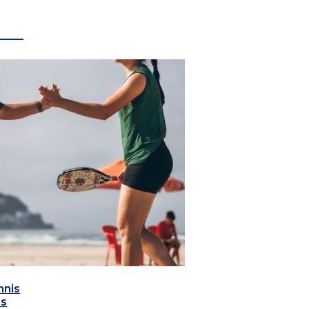
nnis
as