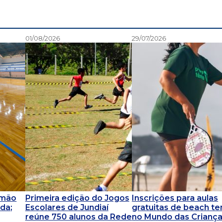
01/08/2026
29/07/2026
omão
Primeira edição do Jogos
Inscrições para aulas
da;
Escolares de Jundiaí
gratuitas de beach te
reúne 750 alunos da Rede
no Mundo das Crianç