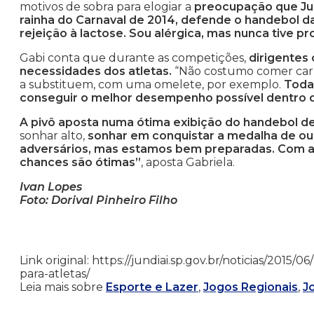
motivos de sobra para elogiar a
preocupação que Jun
rainha do Carnaval de 2014, defende o handebol 
rejeição à lactose. Sou alérgica, mas nunca tive 
Gabi conta que durante as competições,
dirigentes
necessidades dos atletas.
“Não costumo comer carn
a substituem, com uma omelete, por exemplo.
Toda
conseguir o melhor desempenho possível dentro 
A pivô aposta numa ótima exibição do handebol de
sonhar alto,
sonhar em conquistar a medalha de ou
adversários, mas estamos bem preparadas. Com a 
chances são ótimas”
, aposta Gabriela.
Ivan Lopes
Foto: Dorival Pinheiro Filho
Link original: https://jundiai.sp.gov.br/noticias/2015/
para-atletas/
Leia mais sobre
Esporte e Lazer
,
Jogos Regionais
,
J