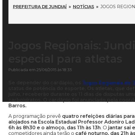
PREFEITURA DE JUNDIAÍ
»
NOTÍCIAS
»
JOGOS REGION
Jogos Regionais: Jund
especial para atletas
Publicada em 25/06/2015 às 18:35
Se depender do cardápio, os
Jogos Regionais de 
status de potência do esporte. Os atletas, que de
julho, receberão durante os 11 dias de disputas u
carboidratos. O cardápio foi anunciado pela coor
Barros.
A programação prevê
quatro refeições diárias para
alojados na Escola Estadual Professor Adoniro Lade
6h às 8h30 e o almoço, das 11h às 13h
. O
jantar sai
competidores ainda terão o
café noturno, das 21h à