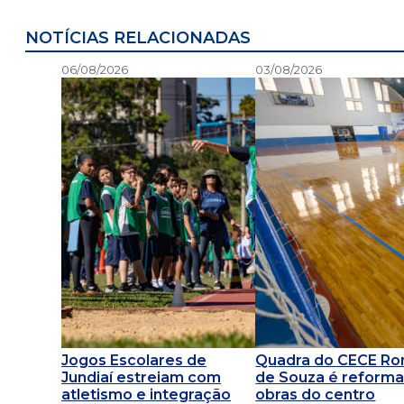
NOTÍCIAS RELACIONADAS
06/08/2026
03/08/2026
Jogos Escolares de
Quadra do CECE R
Jundiaí estreiam com
de Souza é reforma
atletismo e integração
obras do centro