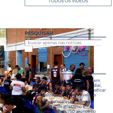
TODOS OS VÍDEOS
PESQUISAR
ÚLTIMAS NOTÍCIAS
Trabalho do Núcleo de Ordem
Urbana, da Prefeitura de Jundiaí,
entra em nova fase e vai intensificar
a fiscalização em ferros-velhos
Jogos Escolares de Jundiaí
estreiam com atletismo e
integração para 750 alunos no