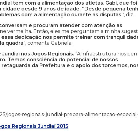
diaí tem com a alimentação dos atletas
.
Gabi, que foi
da cidade desde 9 anos de idade. “Desde pequena ten
problemas com a alimentação durante as disputas”
, diz.
 conversam e procuram atender com atenção as
e vermelha. Então, eles me perguntam a minha sugest
 essa dedicação nos permite treinar com tranquilidad
da quadra
”, comenta Gabriela.
 Jundiaí nos Jogos Regionais.
“A infraestrutura nos per
ro. Temos consciência do potencial de nossos
retaguarda da Prefeitura e o apoio dos torcemos, no
06/25/jogos-regionais-jundiai-prepara-alimentacao-especial
ogos Regionais Jundiaí 2015