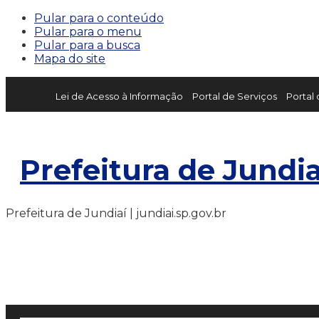
Pular para o conteúdo
Pular para o menu
Pular para a busca
Mapa do site
Lei de Acesso à Informação
Portal de Serviços
Portal
Prefeitura de Jundia
Prefeitura de Jundiaí | jundiai.sp.gov.br