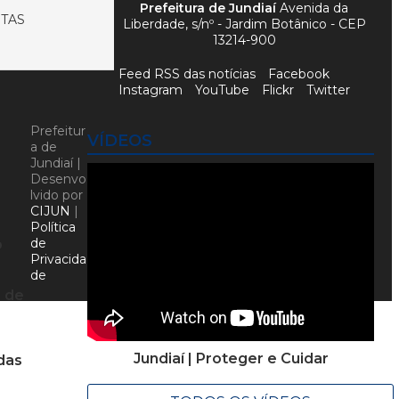
Prefeitura de Jundiaí
Avenida da
ETAS
Liberdade, s/nº - Jardim Botânico - CEP
13214-900
Feed RSS das notícias
Facebook
Instagram
YouTube
Flickr
Twitter
Prefeitur
VÍDEOS
a de
Jundiaí |
Desenvo
lvido por
CIJUN
|
Política
de
o
Privacida
de
e de
Jundiaí | Proteger e Cuidar
das