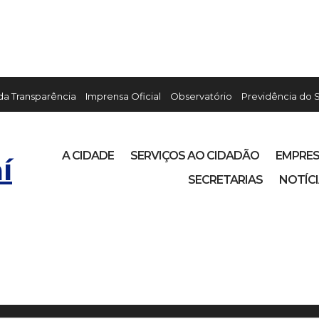
 da Transparência
Imprensa Oficial
Observatório
Previdência do 
A CIDADE
SERVIÇOS AO CIDADÃO
EMPRE
í
SECRETARIAS
NOTÍC