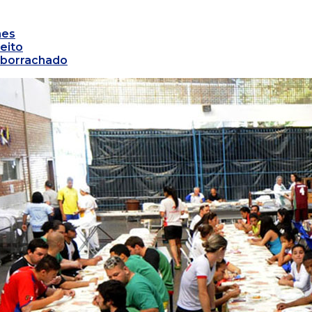
mes
eito
mborrachado