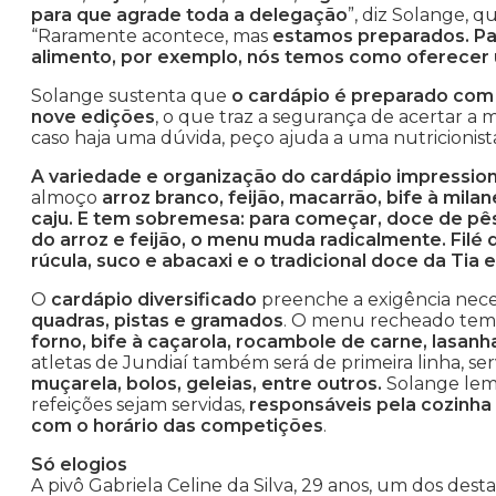
para que agrade toda a delegação
”, diz Solange, 
“Raramente acontece, mas
estamos preparados. Par
alimento, por exemplo, nós temos como oferecer
Solange sustenta que
o cardápio é preparado com
nove edições
, o que traz a segurança de acertar a
caso haja uma dúvida, peço ajuda a uma nutricionista
A variedade e organização do cardápio impressi
almoço
arroz branco, feijão, macarrão, bife à mil
caju. E tem sobremesa: para começar, doce de pê
do arroz e feijão, o menu muda radicalmente. Filé 
rúcula, suco e abacaxi e o tradicional doce da Tia
O
cardápio diversificado
preenche a exigência nece
quadras, pistas e gramados
. O menu recheado tem
forno, bife à caçarola, rocambole de carne, lasan
atletas de Jundiaí também será de primeira linha, se
muçarela, bolos, geleias, entre outros.
Solange lemb
refeições sejam servidas,
responsáveis pela cozinha
com o horário das competições
.
Só elogios
A pivô Gabriela Celine da Silva, 29 anos, um dos de