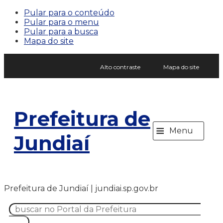
Pular para o conteúdo
Pular para o menu
Pular para a busca
Mapa do site
Alto contraste
Mapa do site
Prefeitura de
≡
Menu
Jundiaí
Prefeitura de Jundiaí | jundiai.sp.gov.br