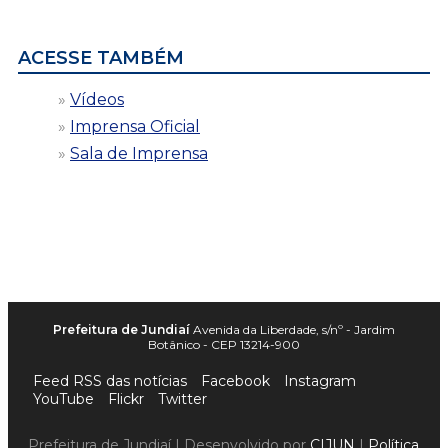
data
ACESSE TAMBÉM
Vídeos
Imprensa Oficial
Sala de Imprensa
Prefeitura de Jundiaí
Avenida da Liberdade, s/nº - Jardim
Botânico - CEP 13214-900
Feed RSS das notícias
Facebook
Instagram
YouTube
Flickr
Twitter
Prefeitura de Jundiaí | Desenvolvido por
CIJUN
|
Política