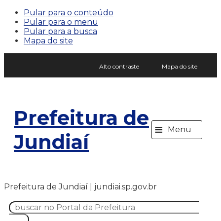
Pular para o conteúdo
Pular para o menu
Pular para a busca
Mapa do site
Alto contraste
Mapa do site
Prefeitura de
≡
Menu
Jundiaí
Prefeitura de Jundiaí | jundiai.sp.gov.br