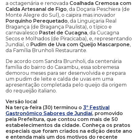
a octagenária e renovada
Coalhada Cremosa com
Calda Artesanal de Figo
, da Doçaria Peschiera (de
Monte Alegre do Sul), o caipira mas inovador
Porquinho Perequetado
, da Linguiçaria Real
Bragança (de Bragança Paulista), o típico e
carnavalesco
Pastel de Cucagna
, da Cucagna
Secos e Molhados (de Piracicaba), e, representando
Jundiaí, o
Pudim de Uva com Queijo Mascarpone
,
da Família Brunholi Restaurante.
De acordo com Sandra Brunholi, da centenária
família do bairro do Caxambu, essa sobremesa
demorou meses para ser desenvolvida e prepara
um pudim de leite e calda de uvas em uma
apresentação completada pelo queijo da origem
do requeijão italiano.
Versão local
Na terça-feira (30) terminou o
3º Festival
Gastronômico Sabores de Jundiaí
, promovido
pela Prefeitura, que contou com mais de 50
estabelecimentos da cidade. Conheça os pratos
especiais que foram criados na edição deste ano
e entenda mais um dos motivos do recente