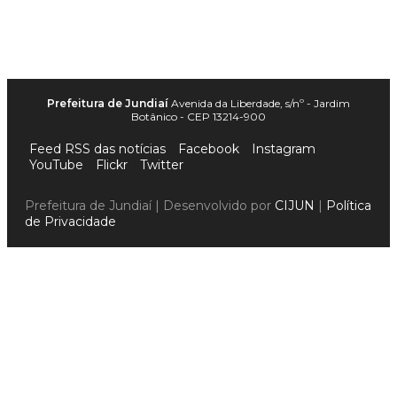
Prefeitura de Jundiaí
Avenida da Liberdade, s/nº - Jardim
Botânico - CEP 13214-900
Feed RSS das notícias
Facebook
Instagram
YouTube
Flickr
Twitter
Prefeitura de Jundiaí | Desenvolvido por
CIJUN
|
Política
de Privacidade