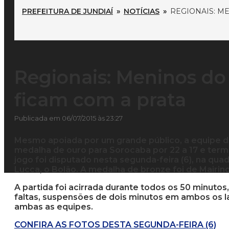
PREFEITURA DE JUNDIAÍ
»
NOTÍCIAS
»
REGIONAIS: M
Regionais: Meninos d
ficam com a prata
Publicada em 06/07/2015 às 23:27
Mesmo apoiada por um grande público, a equipe d
medalha de ouro para Sorocaba por 22 a 17 e term
jogo foi disputado nesta segunda-feira (6), na qu
Lucca, o Bolão. A medalha de bronze foi de Mairinq
A partida foi acirrada durante todos os 50 minutos
faltas, suspensões de dois minutos em ambos os 
ambas as equipes.
CONFIRA AS FOTOS DESTA SEGUNDA-FEIRA (6)