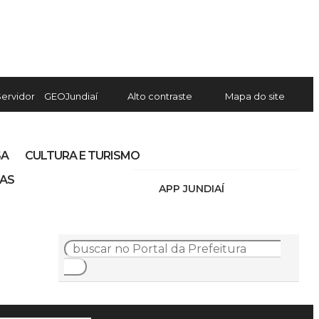
Servidor
GEOJundiaí
Alto contraste
Mapa do site
SA
CULTURA E TURISMO
IAS
APP JUNDIAÍ