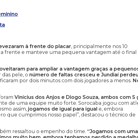
eminino
revezaram à frente do placar
, principalmente nos 10
u a frente e manteve uma pequena vantagem até o final
oveitaram para ampliar a vantagem graças a pequeno
r das pele, o
número de faltas cresceu e Jundiaí perdeu
s ficaram por dois minutos com dois jogadores a menos.
N
 foram
Vinícius dos Anjos e Diogo Souza, ambos com 5 
te de uma equipe muito forte. Sorocaba jogou com atl
esmo assim,
jogamos de igual para igual
e, embora
ro que cumprimos nosso papel”, destacou o técnico de
ambém ressaltou o empenho do time.
“Jogamos com uma
saímos muito bem, embora tenhamos perdido a medalh