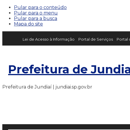
Pular para o conteúdo
Pular para o menu
Pular para a busca
Mapa do site
Lei de Acesso à Informação
Portal de Serviços
Portal
Prefeitura de Jundia
Prefeitura de Jundiaí | jundiai.sp.gov.br