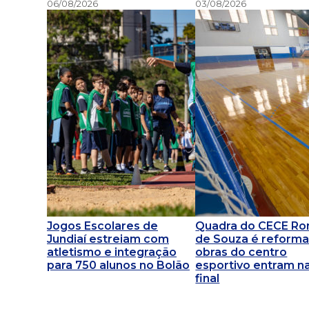
06/08/2026
03/08/2026
Jogos Escolares de
Quadra do CECE R
Jundiaí estreiam com
de Souza é reforma
atletismo e integração
obras do centro
para 750 alunos no Bolão
esportivo entram na
final