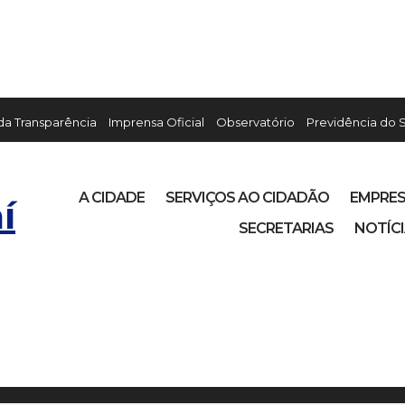
 da Transparência
Imprensa Oficial
Observatório
Previdência do 
A CIDADE
SERVIÇOS AO CIDADÃO
EMPRE
í
SECRETARIAS
NOTÍC