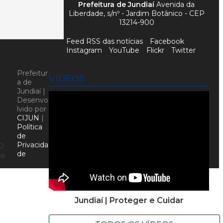
Prefeitura de Jundiaí
Avenida da
Liberdade, s/nº - Jardim Botânico - CEP
13214-900
Feed RSS das notícias
Facebook
Instagram
YouTube
Flickr
Twitter
Prefeitur
VÍDEOS
a de
Jundiaí |
Desenvo
lvido por
CIJUN
|
Política
de
Privacida
O
de
de
Jundiaí | Proteger e Cuidar