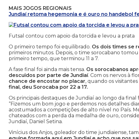
MAIS JOGOS REGIONAIS
Jundiaí retoma hegemonia e é ouro no handebol f
Futsal contou com apoio da torcida e levou a prata
O primeiro tempo foi equilibrado.
Os dois times se 
primeiros minutos. Depois, o time sorocabano tomo
primeiro tempo, que terminou 11 a 7.
A fase final foi ainda mais tensa.
Os sorocabanos apr
descuidos por parte de Jundiaí
. Com os nervos à flo
chance de encostar no placar
, quando os visitante
final, deu Sorocaba por 22 a 17.
Os principais destaques de Jundiaí ao longo da final
“Fizemos um bom jogo e perdemos nos detalhes dian
acostumados a competições de alto nível no País. M
chateados com a perda da medalha de ouro, conside
Jundiaí, Daniel Setina.
Vinícius dos Anjos, goleador do time jundiaiense, t
equipe formada aqui em Jundiaí e acho que nos 