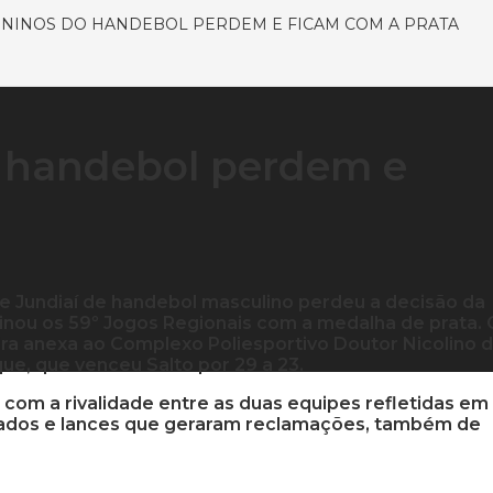
ENINOS DO HANDEBOL PERDEM E FICAM COM A PRATA
o handebol perdem e
e Jundiaí de handebol masculino perdeu a decisão da
inou os 59º Jogos Regionais com a medalha de prata. 
adra anexa ao Complexo Poliesportivo Doutor Nicolino 
ue, que venceu Salto por 29 a 23.
, com a rivalidade entre as duas equipes refletidas em
lados e lances que geraram reclamações, também de