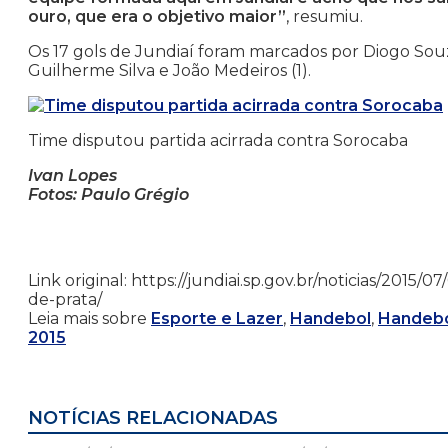
ouro, que era o objetivo maior”
, resumiu.
Os 17 gols de Jundiaí foram marcados por Diogo Souza 
Guilherme Silva e João Medeiros (1).
Time disputou partida acirrada contra Sorocaba
Ivan Lopes
Fotos: Paulo Grégio
Link original: https://jundiai.sp.gov.br/noticias/2
de-prata/
Leia mais sobre
Esporte e Lazer
,
Handebol
,
Handebo
2015
NOTÍCIAS RELACIONADAS