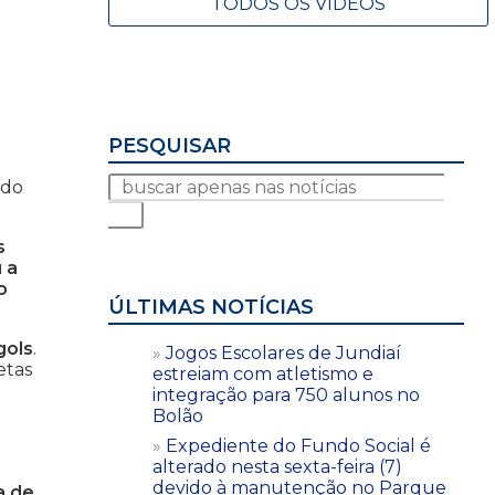
TODOS OS VÍDEOS
PESQUISAR
 do
s
 a
o
ÚLTIMAS NOTÍCIAS
gols
.
Jogos Escolares de Jundiaí
etas
estreiam com atletismo e
integração para 750 alunos no
Bolão
Expediente do Fundo Social é
alterado nesta sexta-feira (7)
devido à manutenção no Parque
a de