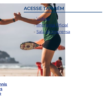
ACESSE TAMBÉM
Vídeos
Imprensa Oficial
Sala de Imprensa
nnis
as
o