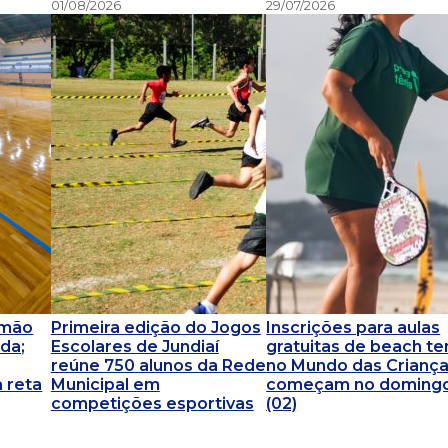
01/08/2026
29/07/2026
omão
Primeira edição do Jogos
Inscrições para aulas
da;
Escolares de Jundiaí
gratuitas de beach te
reúne 750 alunos da Rede
no Mundo das Crianç
 reta
Municipal em
começam no doming
competições esportivas
(02)