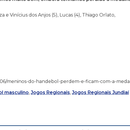
e Vinícius dos Anjos (5), Lucas (4), Thiago Orlato,
015/07/06/meninos-do-handebol-perdem-e-ficam-com-a-meda
l masculino
,
Jogos Regionais
,
Jogos Regionais Jundiaí