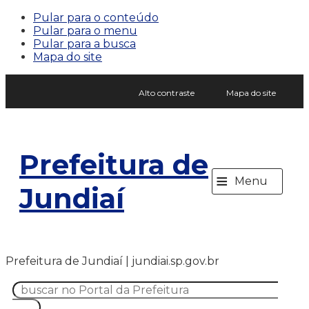
Pular para o conteúdo
Pular para o menu
Pular para a busca
Mapa do site
Alto contraste
Mapa do site
Prefeitura de
≡
Menu
Jundiaí
Prefeitura de Jundiaí | jundiai.sp.gov.br