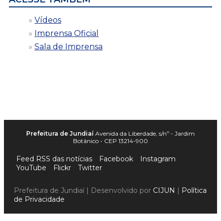
Vídeos
Imprensa Oficial
Sala de Imprensa
Prefeitura de Jundiaí
Avenida da Liberdade, s/nº - Jardim
Botânico - CEP 13214-900
Feed RSS das notícias
Facebook
Instagram
YouTube
Flickr
Twitter
Prefeitura de Jundiaí | Desenvolvido por
CIJUN
|
Política
de Privacidade