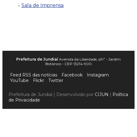
Sala de Imprensa
Prefeitura de Jundiaí
Avenida da Liberdade, s/nº - Jardim
Botânico - CEP 13214-900
Feed RSS das notícias
Facebook
Instagram
YouTube
Flickr
Twitter
Prefeitura de Jundiaí | Desenvolvido por
CIJUN
|
Política
de Privacidade