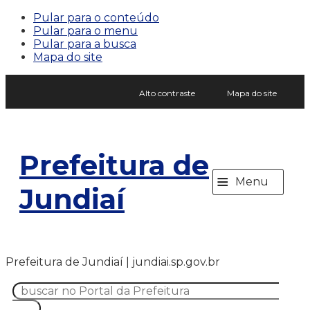
Pular para o conteúdo
Pular para o menu
Pular para a busca
Mapa do site
Alto contraste
Mapa do site
Prefeitura de
≡
Menu
Jundiaí
Prefeitura de Jundiaí | jundiai.sp.gov.br