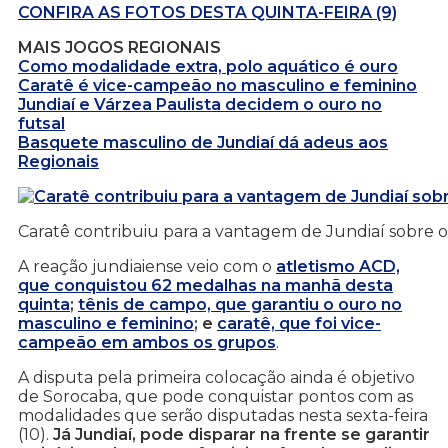
CONFIRA AS FOTOS DESTA QUINTA-FEIRA (9)
MAIS JOGOS REGIONAIS
Como modalidade extra, polo aquático é ouro
Caratê é vice-campeão no masculino e feminino
Jundiaí e Várzea Paulista decidem o ouro no
futsal
Basquete masculino de Jundiaí dá adeus aos
Regionais
Caratê contribuiu para a vantagem de Jundiaí sobre
A reação jundiaiense veio com o
atletismo ACD,
que conquistou 62 medalhas na manhã desta
quinta
;
tênis de campo, que garantiu o ouro no
masculino e feminino
; e
caratê, que foi vice-
campeão em ambos os grupos
.
A disputa pela primeira colocação ainda é objetivo
de Sorocaba, que pode conquistar pontos com as
modalidades que serão disputadas nesta sexta-feira
(10).
Já Jundiaí, pode disparar na frente se garantir