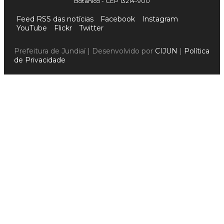
Botânico - CEP 13214-900
Feed RSS das notícias
Facebook
Instagram
YouTube
Flickr
Twitter
Prefeitura de Jundiaí | Desenvolvido por
CIJUN
|
Política
de Privacidade