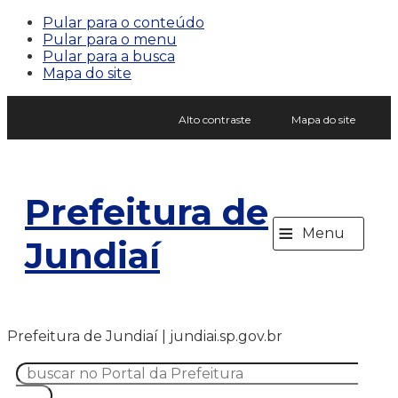
Pular para o conteúdo
Pular para o menu
Pular para a busca
Mapa do site
Alto contraste
Mapa do site
Prefeitura de
≡
Menu
Jundiaí
Prefeitura de Jundiaí | jundiai.sp.gov.br