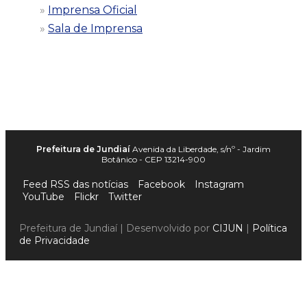
Imprensa Oficial
Sala de Imprensa
Prefeitura de Jundiaí
Avenida da Liberdade, s/nº - Jardim
Botânico - CEP 13214-900
Feed RSS das notícias
Facebook
Instagram
YouTube
Flickr
Twitter
Prefeitura de Jundiaí | Desenvolvido por
CIJUN
|
Política
de Privacidade