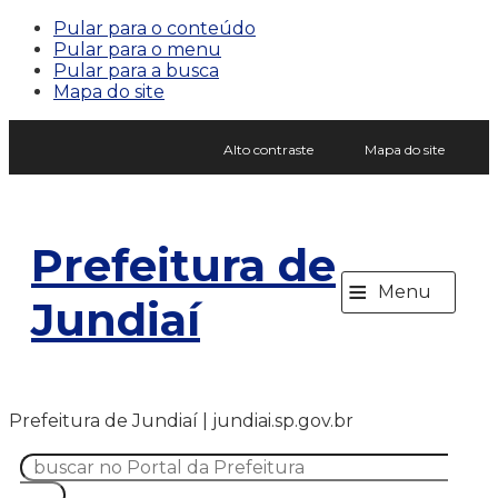
Pular para o conteúdo
Pular para o menu
Pular para a busca
Mapa do site
Alto contraste
Mapa do site
Prefeitura de
≡
Menu
Jundiaí
Prefeitura de Jundiaí | jundiai.sp.gov.br