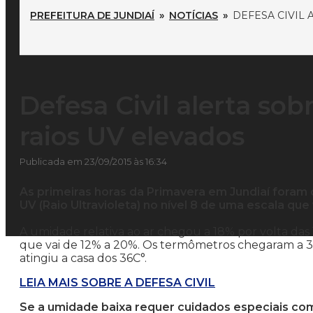
PREFEITURA DE JUNDIAÍ
»
NOTÍCIAS
»
DEFESA CIVIL
Defesa Civil alerta so
raios UV elevados
Publicada em 23/09/2015 às 16:34
As primeiras horas da Primavera em Jundiaí foram de
UV (Raio Ultravioleta) no nível 8 de uma escala que
A umidade relativa ao ar chegou a 18% por volta das 1
que vai de 12% a 20%. Os termômetros chegaram a 33
atingiu a casa dos 36C°.
LEIA MAIS SOBRE A DEFESA CIVIL
Se a umidade baixa requer cuidados especiais com 