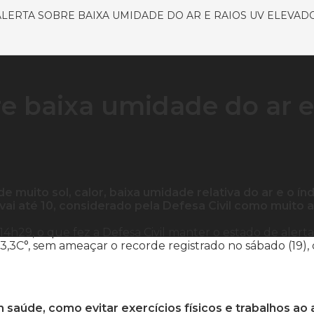
 ALERTA SOBRE BAIXA UMIDADE DO AR E RAIOS UV ELEVAD
bre baixa umidade do ar e
 muito sol, calor, baixa umidade relativa do ar e o ín
 vai até 10, considerado pela Defesa Civil como muito a
4h29, o que fez a Defesa Civil manter o estado de alerta
,3C°, sem ameaçar o recorde registrado no sábado (19),
saúde, como evitar exercícios físicos e trabalhos ao 