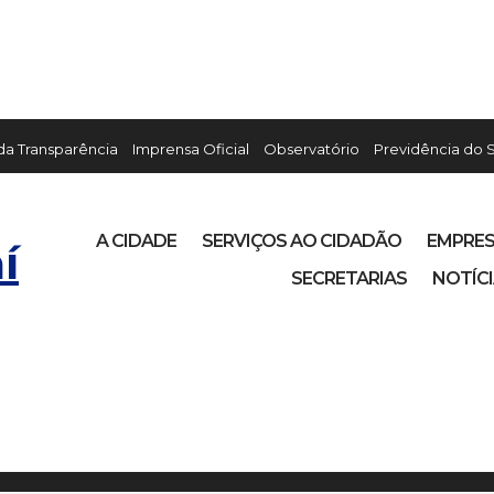
 da Transparência
Imprensa Oficial
Observatório
Previdência do 
A CIDADE
SERVIÇOS AO CIDADÃO
EMPRE
í
SECRETARIAS
NOTÍC