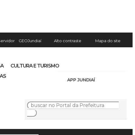
Servidor
GEOJundiaí
Alto contraste
Mapa do site
SA
CULTURA E TURISMO
IAS
APP JUNDIAÍ