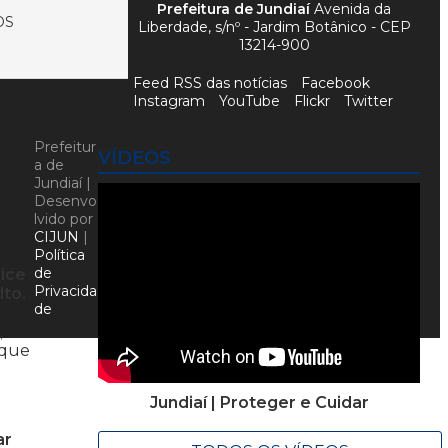
Prefeitura de Jundiaí
Avenida da
OS
Liberdade, s/nº - Jardim Botânico - CEP
13214-900
Feed RSS das notícias
Facebook
Instagram
YouTube
Flickr
Twitter
Prefeitur
VÍDEOS
a de
Jundiaí |
Desenvo
lvido por
CIJUN
|
Política
de
dice
Privacida
lto.
de
,
 que
Jundiaí | Proteger e Cuidar
ar