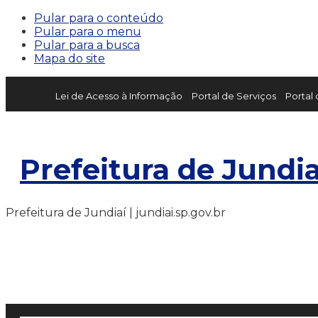
Pular para o conteúdo
Pular para o menu
Pular para a busca
Mapa do site
Lei de Acesso à Informação
Portal de Serviços
Portal
Prefeitura de Jundia
Prefeitura de Jundiaí | jundiai.sp.gov.br